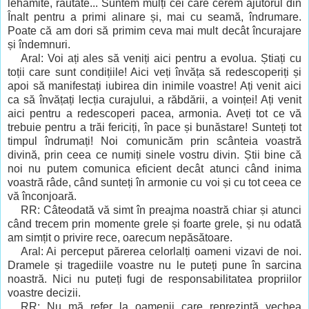
lehamite, răutate... Suntem mulți cei care cerem ajutorul din
Înalt pentru a primi alinare și, mai cu seamă, îndrumare.
Poate că am dori să primim ceva mai mult decât încurajare
și îndemnuri.
Aral: Voi ați ales să veniți aici pentru a evolua. Știați cu
toții care sunt condițiile! Aici veți învăța să redescoperiți și
apoi să manifestați iubirea din inimile voastre! Ați venit aici
ca să învățați lecția curajului, a răbdării, a voinței! Ați venit
aici pentru a redescoperi pacea, armonia. Aveți tot ce vă
trebuie pentru a trăi fericiți, în pace și bunăstare! Sunteți tot
timpul îndrumați! Noi comunicăm prin scânteia voastră
divină, prin ceea ce numiți sinele vostru divin. Știi bine că
noi nu putem comunica eficient decât atunci când inima
voastră râde, când sunteți în armonie cu voi și cu tot ceea ce
vă înconjoară.
RR: Câteodată vă simt în preajma noastră chiar și atunci
când trecem prin momente grele și foarte grele, și nu odată
am simțit o privire rece, oarecum nepăsătoare.
Aral: Ai perceput părerea celorlalți oameni vizavi de noi.
Dramele și tragediile voastre nu le puteți pune în sarcina
noastră. Nici nu puteți fugi de responsabilitatea propriilor
voastre decizii.
RR: Nu mă refer la oamenii care reprezintă vechea