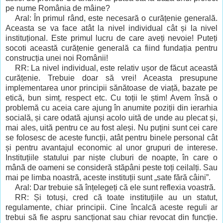
pe nume România de mâine?
Aral: În primul rând, este necesară o curățenie generală.
Aceasta se va face atât la nivel individual cât și la nivel
instituțional. Este primul lucru de care aveți nevoie! Puteți
socoti această curățenie generală ca fiind fundația pentru
construcția unei noi Românii!
RR: La nivel individual, este relativ ușor de făcut această
curățenie. Trebuie doar să vrei! Aceasta presupune
implementarea unor principii sănătoase de viață, bazate pe
etică, bun simț, respect etc. Cu toții le știm! Avem însă o
problemă cu aceia care ajung în anumite poziții din ierarhia
socială, și care odată ajunși acolo uită de unde au plecat și,
mai ales, uită pentru ce au fost aleși. Nu puțini sunt cei care
se folosesc de aceste funcții, atât pentru binele personal cât
și pentru avantajul economic al unor grupuri de interese.
Instituțiile statului par niște cluburi de noapte, în care o
mână de oameni se consideră stăpâni peste toți ceilalți. Sau
mai pe limba noastră, aceste instituții sunt „sate fără câini”
.
Aral: Dar trebuie să înțelegeți că ele sunt reflexia voastră.
RR: Și totuși, cred că toate instituțiile au un statut,
regulamente, chiar principii. Cine încalcă aceste reguli ar
trebui să fie aspru sancționat sau chiar revocat din funcție.