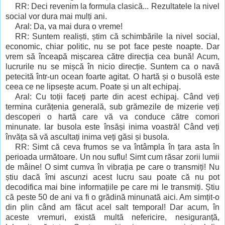
RR: Deci revenim la formula clasică... Rezultatele la nivel
social vor dura mai mulți ani.
Aral: Da, va mai dura o vreme!
RR: Suntem realiști, știm că schimbările la nivel social,
economic, chiar politic, nu se pot face peste noapte. Dar
vrem să înceapă mișcarea către direcția cea bună! Acum,
lucrurile nu se mișcă în nicio direcție. Suntem ca o navă
petecită într-un ocean foarte agitat. O hartă și o busolă este
ceea ce ne lipsește acum. Poate și un alt echipaj.
Aral: Cu toții faceți parte din acest echipaj. Când veți
termina curățenia generală, sub grămezile de mizerie veți
descoperi o hartă care vă va conduce către comori
minunate. Iar busola este însăși inima voastră! Când veți
învăța să vă ascultați inima veți găsi și busola.
RR: Simt că ceva frumos se va întâmpla în țara asta în
perioada următoare. Un nou suflu! Simt cum răsar zorii lumii
de mâine! O simt cumva în vibrația pe care o transmiți! Nu
știu dacă îmi ascunzi acest lucru sau poate că nu pot
decodifica mai bine informațiile pe care mi le transmiți. Știu
că peste 50 de ani va fi o grădină minunată aici. Am simțit-o
din plin când am făcut acel salt temporal! Dar acum, în
aceste vremuri, există multă nefericire, nesiguranță,