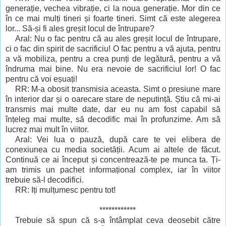
generație, vechea vibrație, ci la noua generație. Mor din ce
în ce mai mulți tineri și foarte tineri. Simt că este alegerea
lor... Să-și fi ales greșit locul de întrupare?
Aral: Nu o fac pentru că au ales greșit locul de întrupare,
ci o fac din spirit de sacrificiu! O fac pentru a vă ajuta, pentru
a vă mobiliza, pentru a crea punți de legătură, pentru a vă
îndruma mai bine. Nu era nevoie de sacrificiul lor! O fac
pentru că voi eșuați!
RR: M-a obosit transmisia aceasta. Simt o presiune mare
în interior dar și o oarecare stare de neputință. Știu că mi-ai
transmis mai multe date, dar eu nu am fost capabil să
înțeleg mai multe, să decodific mai în profunzime. Am să
lucrez mai mult în viitor.
Aral: Vei lua o pauză, după care te vei elibera de
conexiunea cu media societății. Acum ai altele de făcut.
Continuă ce ai început și concentrează-te pe munca ta. Ți-
am trimis un pachet informațional complex, iar în viitor
trebuie să-l decodifici.
RR: Iți mulțumesc pentru tot!
************
Trebuie să spun că s-a întâmplat ceva deosebit către