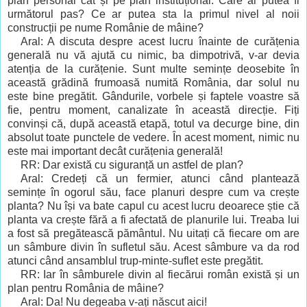
plan personal cât și pe plan instituțional. Care ar putea fi
următorul pas? Ce ar putea sta la primul nivel al noii
construcții pe nume Românie de mâine?
Aral: A discuta despre acest lucru înainte de curățenia
generală nu vă ajută cu nimic, ba dimpotrivă, v-ar devia
atenția de la curățenie. Sunt multe semințe deosebite în
această grădină frumoasă numită România, dar solul nu
este bine pregătit. Gândurile, vorbele și faptele voastre să
fie, pentru moment, canalizate în această direcție. Fiți
convinși că, după această etapă, totul va decurge bine, din
absolut toate punctele de vedere. În acest moment, nimic nu
este mai important decât curățenia generală!
RR: Dar există cu siguranță un astfel de plan?
Aral: Credeți că un fermier, atunci când plantează
semințe în ogorul său, face planuri despre cum va crește
planta? Nu își va bate capul cu acest lucru deoarece știe că
planta va crește fără a fi afectată de planurile lui. Treaba lui
a fost să pregătească pământul. Nu uitați că fiecare om are
un sâmbure divin în sufletul său. Acest sâmbure va da rod
atunci când ansamblul trup-minte-suflet este pregătit.
RR: Iar în sâmburele divin al fiecărui român există și un
plan pentru România de mâine?
Aral: Da! Nu degeaba v-ați născut aici!