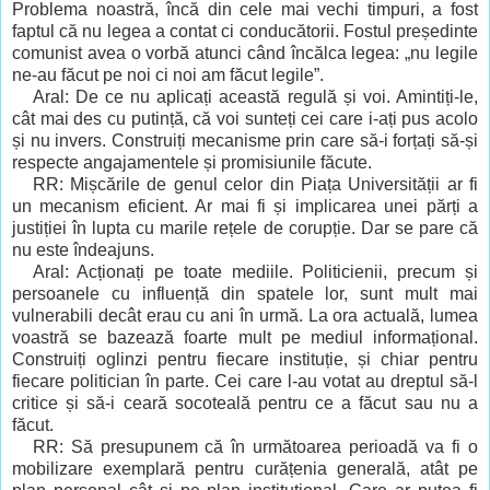
Problema noastră, încă din cele mai vechi timpuri, a fost
faptul că nu legea a contat ci conducătorii. Fostul președinte
comunist avea o vorbă atunci când încălca legea: „nu legile
ne-au făcut pe noi ci noi am făcut legile
”.
Aral
: De ce nu aplicați această regulă și voi. Amintiți-le,
cât mai des cu putință, că voi sunteți cei care i-ați pus acolo
și nu invers. Construiți mecanisme prin care să-i forțați să-și
respecte angajamentele și promisiunile făcute.
RR: Mișcările de genul celor din Piața Universității ar fi
un mecanism eficient. Ar mai fi și implicarea unei părți a
justiției în lupta cu marile rețele de corupție. Dar se pare că
nu este îndeajuns.
Aral: Acționați pe toate mediile. Politicienii, precum și
persoanele cu influență din spatele lor, sunt mult mai
vulnerabili decât erau cu ani în urmă. La ora actuală, lumea
voastră se bazează foarte mult pe mediul informațional.
Construiți oglinzi pentru fiecare instituție, și chiar pentru
fiecare politician în parte. Cei care l-au votat au dreptul să-l
critice și să-i ceară socoteală pentru ce a făcut sau nu a
făcut.
RR: Să presupunem că în următoarea perioadă va fi o
mobilizare exemplară pentru curățenia generală, atât pe