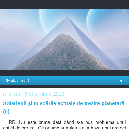
▼
miercuri, 9 octombrie 2013
Solarienii și mișcările actuale de trezire planetară
(5)
RR: Nu este prima dată când s-a pus problema unui
astfel de proiect. Ce anume ar putea sta la baza unui proiect