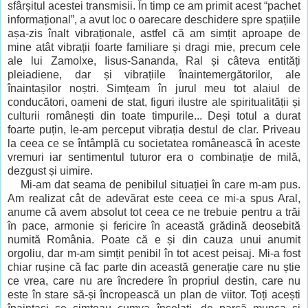
sfârșitul acestei transmisii. În timp ce am primit acest
“
pachet
informațional”, a avut loc o oarecare deschidere spre spațiile
așa-zis înalt vibraționale, astfel că am simțit aproape de
mine atât vibrații foarte familiare și dragi mie, precum cele
ale lui Zamolxe, Iisus-Sananda, Ral și câteva entități
pleiadiene, dar și vibrațiile înaintemergătorilor, ale
înaintașilor noștri. Simțeam în jurul meu tot alaiul de
conducători, oameni de stat, figuri ilustre ale spiritualității și
culturii românești din toate timpurile... Deși totul a durat
foarte puțin, le-am perceput vibrația destul de clar. Priveau
la ceea ce se întâmplă cu societatea românească în aceste
vremuri iar sentimentul tuturor era o combinație de milă,
dezgust și uimire.
Mi-am dat seama de penibilul situației în care m-am pus.
Am realizat cât de adevărat este ceea ce mi-a spus Aral,
anume că avem absolut tot ceea ce ne trebuie pentru a trăi
în pace, armonie și fericire în această grădină deosebită
numită România. Poate că e și din cauza unui anumit
orgoliu, dar m-am simțit penibil în tot acest peisaj. Mi-a fost
chiar rușine că fac parte din această generație care nu știe
ce vrea, care nu are încredere în propriul destin, care nu
este în stare să-și încropească un plan de viitor. Toți acești