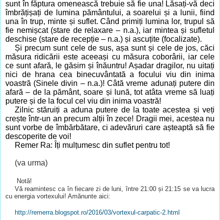
sunt în făptura omenească trebuie să fie una! Lăsați-vă deci
îmbrățișați de lumina pământului, a soarelui și a lunii, fiind
una în trup, minte și suflet. Când primiți lumina lor, trupul să
fie nemișcat (stare de relaxare – n.a.), iar mintea și sufletul
deschise (stare de recepție – n.a.) și ascuțite (focalizate).
Și precum sunt cele de sus, așa sunt și cele de jos, căci
măsura ridicării este aceeași cu măsura coborârii, iar cele
ce sunt afară, le găsim și înăuntru! Așadar dragilor, nu uitați
nici de hrana cea binecuvântată a focului viu din inima
voastră (Sinele divin – n.a.)! Câtă vreme adunați putere din
afară – de la pământ, soare și lună, tot atâta vreme să luați
putere și de la focul cel viu din inima voastră!
Zilnic stăruiți a aduna putere de la toate acestea și veți
crește într-un an precum alții în zece! Dragii mei, acestea nu
sunt vorbe de îmbărbătare, ci adevăruri care așteaptă să fie
descoperite de voi!
Remer Ra: Îți mulțumesc din suflet pentru tot!
(va urma)
Notă!
Vă reamintesc ca în fiecare zi de luni, între 21:00 și 21:15 se va lucra
cu energia vortexului! Amănunte aici:
http://remerra.blogspot.ro/2016/03/vortexul-carpatic-2.html