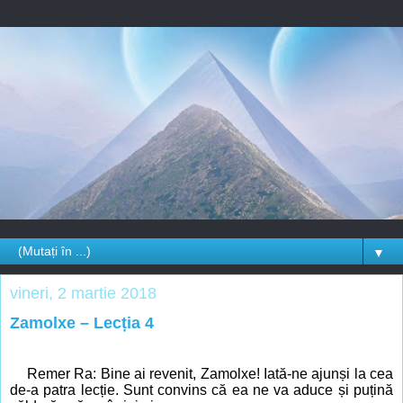
▼
vineri, 2 martie 2018
Zamolxe – Lecția 4
Remer Ra: Bine ai revenit, Zamolxe! Iată-ne ajunși la cea
de-a patra lecție. Sunt convins că ea ne va aduce și puțină