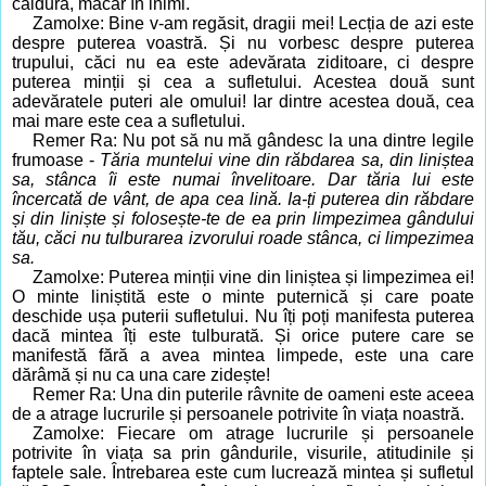
căldură, măcar în inimi.
Zamolxe: Bine v-am regăsit, dragii mei! Lecția de azi este
despre puterea voastră. Și nu vorbesc despre puterea
trupului, căci nu ea este adevărata ziditoare, ci despre
puterea minții și cea a sufletului. Acestea două sunt
adevăratele puteri ale omului! Iar dintre acestea două, cea
mai mare este cea a sufletului.
Remer Ra: Nu pot să nu mă gândesc la una dintre legile
frumoase -
Tăria muntelui vine din răbdarea sa, din liniștea
sa, stânca îi este numai învelitoare. Dar tăria lui este
încercată de vânt, de apa cea lină. Ia-ți puterea din răbdare
și din liniște și folosește-te de ea prin limpezimea gândului
tău, căci nu tulburarea izvorului roade stânca, ci limpezimea
sa.
Zamolxe: Puterea minții vine din liniștea și limpezimea ei!
O minte liniștită este o minte puternică și care poate
deschide ușa puterii sufletului. Nu îți poți manifesta puterea
dacă mintea îți este tulburată. Și orice putere care se
manifestă fără a avea mintea limpede, este una care
dărâmă și nu ca una care zidește!
Remer Ra: Una din puterile râvnite de oameni este aceea
de a atrage lucrurile și persoanele potrivite în viața noastră.
Zamolxe: Fiecare om atrage lucrurile și persoanele
potrivite în viața sa prin gândurile, visurile, atitudinile și
faptele sale. Întrebarea este cum lucrează mintea și sufletul