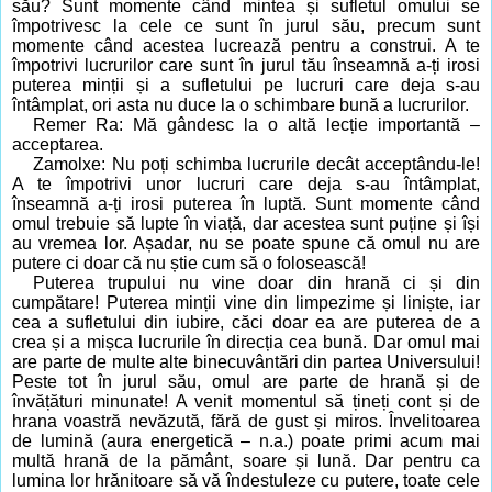
său? Sunt momente când mintea și sufletul omului se
împotrivesc la cele ce sunt în jurul său, precum sunt
momente când acestea lucrează pentru a construi. A te
împotrivi lucrurilor care sunt în jurul tău înseamnă a-ți irosi
puterea minții și a sufletului pe lucruri care deja s-au
întâmplat, ori asta nu duce la o schimbare bună a lucrurilor.
Remer Ra: Mă gândesc la o altă lecție importantă –
acceptarea.
Zamolxe: Nu poți schimba lucrurile decât acceptându-le!
A te împotrivi unor lucruri care deja s-au întâmplat,
înseamnă a-ți irosi puterea în luptă. Sunt momente când
omul trebuie să lupte în viață, dar acestea sunt puține și își
au vremea lor. Așadar, nu se poate spune că omul nu are
putere ci doar că nu știe cum să o folosească!
Puterea trupului nu vine doar din hrană ci și din
cumpătare! Puterea minții vine din limpezime și liniște, iar
cea a sufletului din iubire, căci doar ea are puterea de a
crea și a mișca lucrurile în direcția cea bună. Dar omul mai
are parte de multe alte binecuvântări din partea Universului!
Peste tot în jurul său, omul are parte de hrană și de
învățături minunate! A venit momentul să țineți cont și de
hrana voastră nevăzută, fără de gust și miros. Învelitoarea
de lumină (aura energetică – n.a.) poate primi acum mai
multă hrană de la pământ, soare și lună. Dar pentru ca
lumina lor hrănitoare să vă îndestuleze cu putere, toate cele