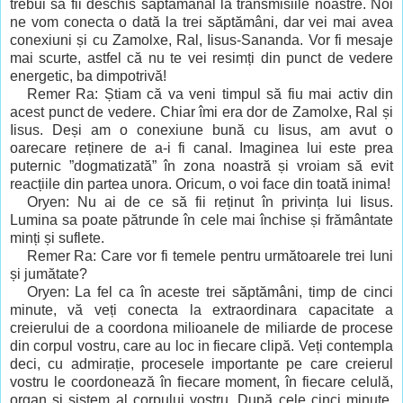
trebui să fii deschis săptămânal la transmisiile noastre. Noi
ne vom conecta o dată la trei săptămâni, dar vei mai avea
conexiuni și cu Zamolxe, Ral, Iisus-Sananda. Vor fi mesaje
mai scurte, astfel că nu te vei resimți din punct de vedere
energetic, ba dimpotrivă!
Remer Ra: Știam că va veni timpul să fiu mai activ din
acest punct de vedere. Chiar îmi era dor de Zamolxe, Ral și
Iisus. Deși am o conexiune bună cu Iisus, am avut o
oarecare reținere de a-i fi canal. Imaginea lui este prea
puternic ”dogmatizată” în zona noastră și vroiam să evit
reacțiile din partea unora. Oricum, o voi face din toată inima!
Oryen: Nu ai de ce să fii reținut în privința lui Iisus.
Lumina sa poate pătrunde în cele mai închise și frământate
minți și suflete.
Remer Ra: Care vor fi temele pentru următoarele trei luni
și jumătate?
Oryen: La fel ca în aceste trei săptămâni, timp de cinci
minute, vă veți conecta la extraordinara capacitate a
creierului de a coordona milioanele de miliarde de procese
din corpul vostru, care au loc in fiecare clipă. Veți contempla
deci, cu admirație, procesele importante pe care creierul
vostru le coordonează în fiecare moment, în fiecare celulă,
organ și sistem al corpului vostru. După cele cinci minute,