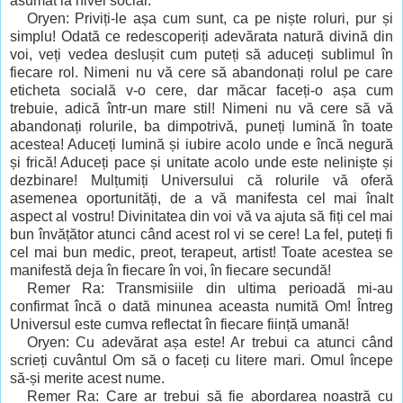
asumat la nivel social.
Oryen: Priviți-le așa cum sunt, ca pe niște roluri, pur și
simplu! Odată ce redescoperiți adevărata natură divină din
voi, veți vedea deslușit cum puteți să aduceți sublimul în
fiecare rol. Nimeni nu vă cere să abandonați rolul pe care
eticheta socială v-o cere, dar măcar faceți-o așa cum
trebuie, adică într-un mare stil! Nimeni nu vă cere să vă
abandonați rolurile, ba dimpotrivă, puneți lumină în toate
acestea! Aduceți lumină și iubire acolo unde e încă negură
și frică! Aduceți pace și unitate acolo unde este neliniște și
dezbinare! Mulțumiți Universului că rolurile vă oferă
asemenea oportunități, de a vă manifesta cel mai înalt
aspect al vostru! Divinitatea din voi vă va ajuta să fiți cel mai
bun învățător atunci când acest rol vi se cere! La fel, puteți fi
cel mai bun medic, preot, terapeut, artist! Toate acestea se
manifestă deja în fiecare în voi, în fiecare secundă!
Remer Ra: Transmisiile din ultima perioadă mi-au
confirmat încă o dată minunea aceasta numită Om! Întreg
Universul este cumva reflectat în fiecare ființă umană!
Oryen: Cu adevărat așa este! Ar trebui ca atunci când
scrieți cuvântul Om să o faceți cu litere mari. Omul începe
să-și merite acest nume.
Remer Ra: Care ar trebui să fie abordarea noastră cu