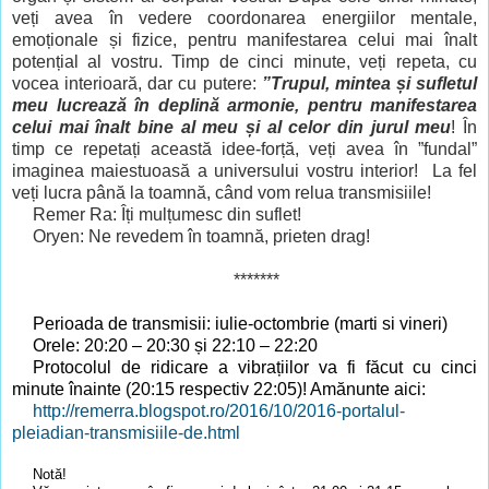
veți avea în vedere coordonarea energiilor mentale,
emoționale și fizice, pentru manifestarea celui mai înalt
potențial al vostru. Timp de cinci minute, veți repeta, cu
vocea interioară, dar cu putere:
”Trupul, mintea și sufletul
meu lucrează în deplină armonie, pentru manifestarea
celui mai înalt bine al meu și al celor din jurul meu
! În
timp ce repetați această idee-forță, veți avea în ”fundal”
imaginea maiestuoasă a universului vostru interior! La fel
veți lucra până la toamnă, când vom relua transmisiile!
Remer Ra: Îți mulțumesc din suflet!
Oryen: Ne revedem în toamnă, prieten drag!
*******
Perioada
de transmisii: iulie-octombrie (marti si vineri)
Orele: 20:20 – 20:30 și 22:10 – 22:20
Protocolul de ridicare a vibrațiilor va fi făcut cu cinci
minute înainte (20:15 respectiv 22:05)
! Am
ănunte
aici:
http://remerra.blogspot.ro/2016/10/2016-portalul-
pleiadian-transmisiile-de.html
Notă!