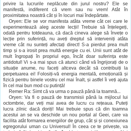
privire la lucrurile neplăcute din jurul nostru? Ele se
manifestă, indiferent că vrem sau nu vrem! Atât în
proximitatea noastră cât și în locuri mai îndepărtate.
Oryen: Ele se vor manifesta atâta vreme cât cei care le
experimentează aleg aceste lecții! Trebuie să înțelegeți,
odată pentru totdeauna, că dacă cineva alege să învețe o
lecție prin suferință, nu aveți dreptul să interveniți atâta
vreme cât nu sunteți afectați direct! S-a pierdut prea mult
timp și s-a irosit prea multă energie cu ei. Unii sunt atât de
mult îngropați în propriul ego, încât doar suferința este
antidotul! Vi s-a mai spus că atunci când vă îngrijorați de o
situație anume, nu faceți altceva decât să contribuiți la
perpetuarea ei! Folosiți-vă energia mentală, emoțională și
fizică pentru binele vostru cel mai înalt, și astfel îi veți ajuta
în cel mai bun mod cu putință!
Remer Ra: Simt că va urma o pauză până la toamnă...
Oryen: Va fi o pauză de transmisii până la mijlocul lui
octombrie, dar veți mai avea de lucru cu rețeaua. Puteți
lucra zilnic dacă doriți! Mai trebuie spus că din toamna
acestui an se va deschide un nou portal al Geei, care va
facilita atât formarea energiilor de grup, cât și și conexiunea
egregorului uman cu Universul! În ceea ce te privește, va