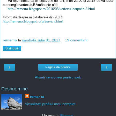
Vă reamintesc ca în fiecare zi de luni, între 21:00 și 21:15 se va lucra
cu energia vortexului! Amănunte aici:
http://remerra.blogspot.ro/2016/03/vortexul-carpatic-2.html
Informatii despre mini-taberele din 2017:
http://remerra.blogspot.ro/p/servicii.html
remer ra
la
sâmbătă, iulie 01, 2017
19 comentarii:
Distribuiți
‹
›
Pagina de pornire
Afișați versiunea pentru web
Despre mine
remer ra
Vizualizați profilul meu complet
Un produs
Blogger
.