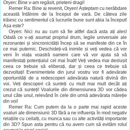
Oryen: Bine v-am regăsit, prieteni dragi!
Remer Ra: Bine ai revenit, Oryen! Așteptam cu nerăbdare
această întâlnire de la început de vară. De câteva zile
trăiesc cu sentimentul că lucrurile bune sunt abia la început!
Așa este?
Oryen: Nici nu au cum să fie altfel dacă asta ați ales!
Odată ce v-ați asumat propriul drum, legile universale ale
rezonanței și sincronicității încep să se manifeste din ce în
ce mai puternic. Deschideți-vă inimile și veți vedea că vor
veni în viața voastră oameni care vă vor ajuta să vă
manifestați potențialul cel mai înalt! Veți vedea mai deslușit
ceea ce trebuie să eliberați, dar și ceea ce trebuie să
dezvoltați! Evenimentele din jurul vostru vor fi adevărate
oportunități de a redescoperi adevărata natură divină din
voi. Veți descoperi că sunteți cu mult mai mult decât ați
crezut că sunteți! Voalurile din dimensiunea 3D vor cădea
unul câte unul, relevând în cele din urmă adevărata măreție
din voi!
Remer Ra: Cum putem da la o parte mai rapid aceste
voaluri ale dimensiunii 3D fără a ne influența în mod negativ
relațiile cu ceilalți, cu munca sau cu alte activități importante
din 3D? Spun asta pentru că nu avem cum să evităm rolul