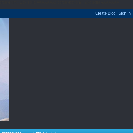
border-right : 2px solid #AAAAAA; border-bottom : 2px solid #AAAAAA;