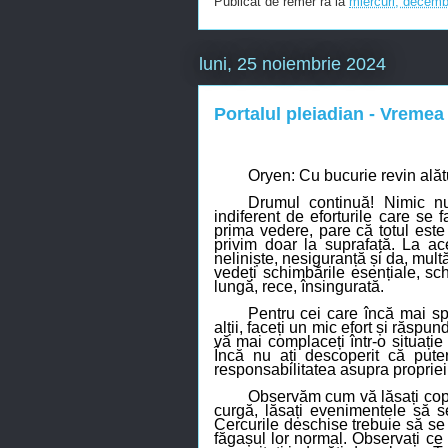
Publicat de
remer ra
la
miercuri, decemb
luni, 25 noiembrie 2024
Portalul pleiadian - Vremea t
Oryen: Cu bucurie revin alătur
Drumul continuă! Nimic nu
indiferent
de
eforturi
le care
se fa
prima vedere, pare că totul este
privim doar la suprafață. La ac
neliniște, nesiguranță și da, mult
vedeți schimbările esențiale, sc
lungă, rece, însingurată.
Pentru cei care încă mai sp
alții, faceți un mic efort și răspun
vă mai complaceți într-o situație
Încă nu ați descoperit că put
responsabilitatea asupra prop
r
iei
Observăm cum vă lăsați cople
curgă, lăsați evenimentele să se
Cercurile deschise trebuie să se î
făgașul lor normal. Observați ce s