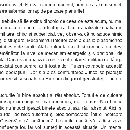
fășura astfel! Nu va fi cum a mai fost, pentru că acum sunteți
 a transformărilor rapide pe toate planurile!
 trebuie să fie extins dincolo de ceea ce este acum, nu mai
ațională, economică, ideologică. Dacă analizați situația din
militare, chiar și superficial, veți observa că nu aduce nimic
 și distrugere. Mecanismul interior care a dus la o asemenea
atât este de subtil. Atât confruntarea cât și conlucrarea, deși
emănători la nivel de mecanism energetic și vibrațional, de
tă. Dacă s-ar analiza la rece confruntarea militară de lângă
existat conlucrare, ar fi fost altfel. Putem extrapola această
de operațiuni. Dar s-a ales confruntarea... Încă se plătește
mai reușit și scoaterea Europei din jocul geostrategic pentru
 lucrurile în bine absolut și rău absolut. Tonurile de culoare
 peisaj mai complex, mai armonios, mai frumos. Nici blocul
stic nu întruchipează binele absolut sau răul absolut. Aici, și
ideii de bloc autoritar și bloc democratic, într-o încercare
 Observăm că amândouă blocurile caută să radicalizeze
nfluența lor, iar voi sunteți în această situație. Un mental