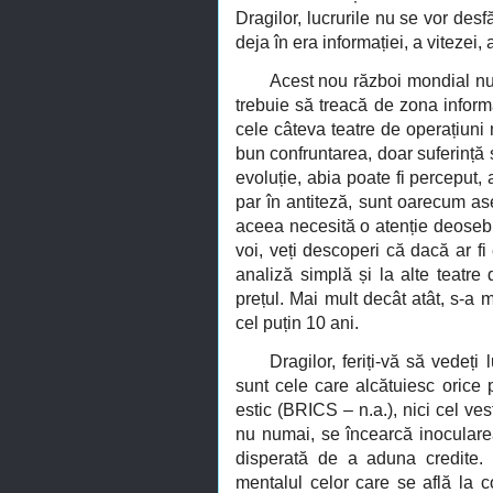
Dragilor, lucrurile nu se vor des
deja în era informației, a vitezei,
Acest nou război mondial nu
trebuie să treacă de zona inform
cele câteva teatre de operațiuni 
bun confruntarea, doar suferință
evoluție, abia poate fi perceput, 
par în antiteză, sunt oarecum as
aceea necesită o atenție deosebi
voi, veți descoperi că dacă ar fi 
analiză simplă și la alte teatre 
prețul. Mai mult decât atât, s-a 
cel puțin 10 ani.
Dragilor, feriți-vă să vedeți
sunt cele care alcătuiesc orice
estic (
BRICS
– n.a.), nici cel ve
nu numai, se încearcă inocularea 
disperată de a aduna credite.
mentalul celor care se află la co