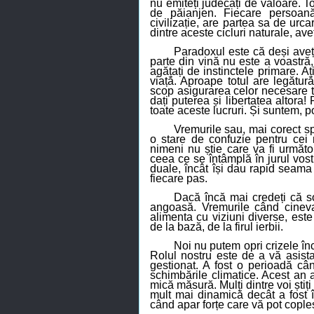
nu emiteți judecăți de valoare. 
de păianjen. Fiecare persoană,
civilizație, are partea sa de urc
dintre aceste cicluri naturale, ave
Paradoxul este că deși aveți 
parte din vină nu este a voastră,
agățați de instinctele primare. A
viață. Aproape totul are legătur
scop asigurarea celor necesare t
dați puterea și libertatea altora
toate aceste lucruri. Și suntem, p
Vremurile sau, mai corect s
o stare de confuzie
pentru
cei
m
nimeni nu știe care va fi următ
ceea ce se întâmplă în jurul vost
duale, încât își dau rapid seam
fiecare pas.
Dacă încă mai credeți că sol
angoasă. Vremurile când cinev
alimenta cu viziuni diverse, est
de la bază, de la firul ierbii.
Noi nu putem opri crizele î
Rolul
nostru este de a vă asista
gestionat. A fost o perioadă câ
schimbările climatice. Acest an a 
mică măsură.
Mulți dintre voi știți
mult
mai dinamică decât a fost în
când apar forțe care vă pot cople