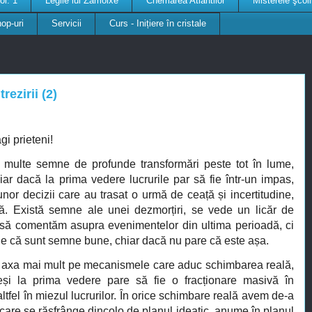
ol. 1
Legile lui Zamolxe
Chemarea Atlantilor
Misterele şcol
op-uri
Servicii
Curs - Inițiere în cristale
rezirii (2)
i prieteni!
multe semne de profunde transformări peste tot în lume,
chiar dacă la prima vedere lucrurile par să fie într-un impas,
a unor decizii care au trasat o urmă de ceață și incertitudine,
tă. Există semne ale unei dezmorțiri, se vede un licăr de
să comentăm asupra evenimentelor din ultima perioadă, ci
e că sunt semne bune, chiar dacă nu pare că este așa.
axa mai mult pe mecanismele care aduc schimbarea reală,
Deși la prima vedere pare să fie o fracționare masivă în
 altfel în miezul lucrurilor. În orice schimbare reală avem de-a
, care se răsfrânge dincolo de planul ideatic, anume în planul