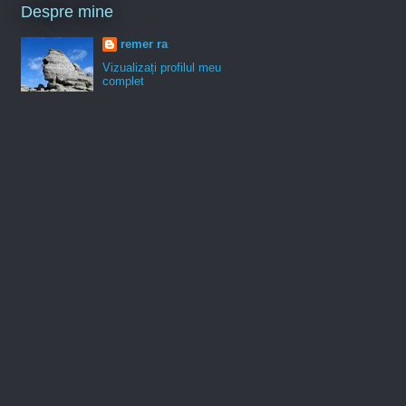
Despre mine
remer ra
Vizualizați profilul meu
complet