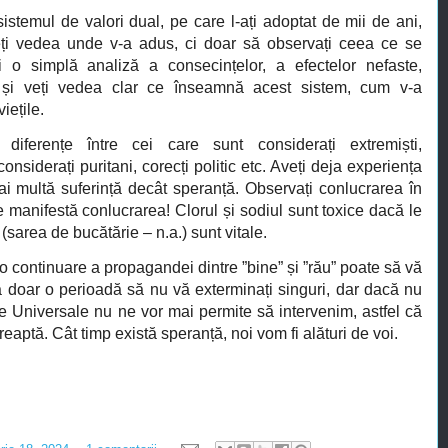
temul de valori dual, pe care l-ați adoptat de mii de ani,
eți vedea unde v-a adus, ci doar să observați ceea ce se
i o simplă analiză a consecințelor, a efectelor nefaste,
 și veți vedea clar ce înseamnă acest sistem, cum v-a
iețile.
diferențe între cei care sunt considerați extremiști,
considerați puritani, corecți politic etc. Aveți deja experiența
mai multă suferință decât speranță. Observați conlucrarea în
se manifestă conlucrarea! Clorul și sodiul sunt toxice dacă le
sarea de bucătărie – n.a.) sunt vitale.
 o continuare a propagandei dintre ”bine” și ”rău” poate să vă
a doar o perioadă să nu vă exterminați singuri, dar dacă nu
le Universale nu ne vor mai permite să intervenim, astfel că
reaptă. Cât timp există speranță, noi vom fi alături de voi.