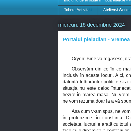
Mic ghid de evoluție în noua energie - V
Tabere-Activitati
Ateliere&Worksh
miercuri, 18 decembrie 2024
Portalul pleiadian - Vremea t
Oryen: Bine vă regăsesc, drag
Observăm din ce în ce mai 
inclusiv în aceste locuri. Aici, 
datorită tulburărilor politice și 
situația nu este deloc întuneca
trezire în marea masă. Nu vrem 
ne vom rezuma doar la a vă spun
Așa cum v-am spus, ne vom 
în profunzime, în conștiință. 
societate, lucrurile arată cu totul
face cu o dinamică a contrariilor