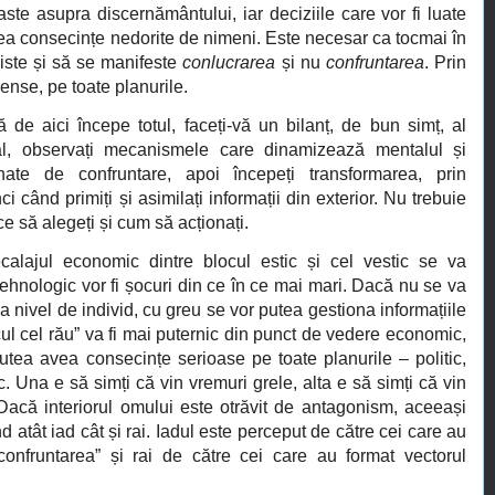
aste asupra discernământului, iar deciziile care vor fi luate
vea consecințe nedorite de nimeni. Este necesar ca tocmai în
iste și să se manifeste
conlucrarea
și nu
confruntarea
. Prin
mense, pe toate planurile.
 de aici începe totul, faceți-vă un bilanț, de bun simț, al
nal, observați mecanismele care dinamizează mentalul și
ate de confruntare, apoi începeți transformarea, prin
ci când primiți și asimilați informații din exterior. Nu trebuie
ce să alegeți și cum să acționați.
ecalajul economic dintre blocul estic și cel vestic se va
 tehnologic vor fi șocuri din ce în ce mai mari. Dacă nu se va
 la nivel de individ, cu greu se vor putea gestiona informațiile
cul cel rău” va fi mai puternic din punct de vedere economic,
putea avea consecințe serioase pe toate planurile – politic,
c. Una e să simți că vin vremuri grele, alta e să simți că vin
Dacă interiorul omului este otrăvit de antagonism, aceeași
nd atât iad cât și rai. Iadul este perceput de către cei care au
”confruntarea” și rai de către cei care au format vectorul