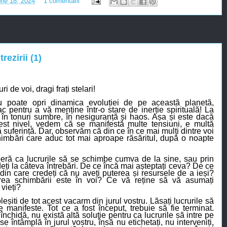
rie 18, 2024
1 comentarii
rezirii (1)
i de voi, dragi frați stelari!
 poate opri dinamica evoluției de pe această planetă,
c pentru a vă menține în
tr-o
stare de inerție spirituală! La
 în tonuri sumbre, în
nesiguranță și haos. Așa și este dacă
est nivel, vedem că se manifestă multe tensiuni, e multă
ă suferință. Dar, observăm că din ce în ce mai mulți dintre voi
himbări care aduc tot mai aproape răsăritul, după o noapte
eră ca lucrurile să se schimbe cumva de la sine, sau prin
deți la
câteva
întrebări. De ce încă mai așteptați ceva? De ce
 din care credeți că nu aveți puterea și resursele de a ieși?
erea schimbării este în voi? Ce vă reține să vă asumați
 vieți?
șiti de tot acest vacarm din jurul vostru. Lăsați lucrurile să
 manifeste. Tot ce a fost început, trebuie să fie terminat.
nchidă, nu există altă soluție pentru ca lucrurile să intre pe
e întâmplă în jurul vostru, însă nu etichetați, nu interveniți,