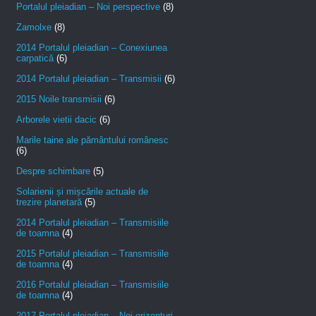
Portalul pleiadian – Noi perspective
(8)
Zamolxe
(8)
2014 Portalul pleiadian – Conexiunea
carpatică
(6)
2014 Portalul pleiadian – Transmisii
(6)
2015 Noile transmisii
(6)
Arborele vietii dacic
(6)
Marile taine ale pământului românesc
(6)
Despre schimbare
(5)
Solarienii și mișcările actuale de
trezire planetară
(5)
2014 Portalul pleiadian – Transmisiile
de toamna
(4)
2015 Portalul pleiadian – Transmisiile
de toamna
(4)
2016 Portalul pleiadian – Transmisiile
de toamna
(4)
2017 Portalul pleiadian – Noi orizonturi