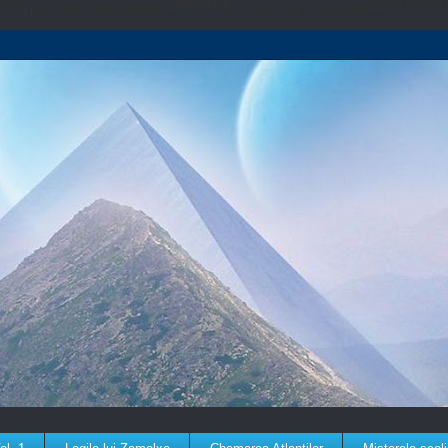
-style-type : none; background : #EEEEEE;; border-top : 2px solid #AAAAAA; 