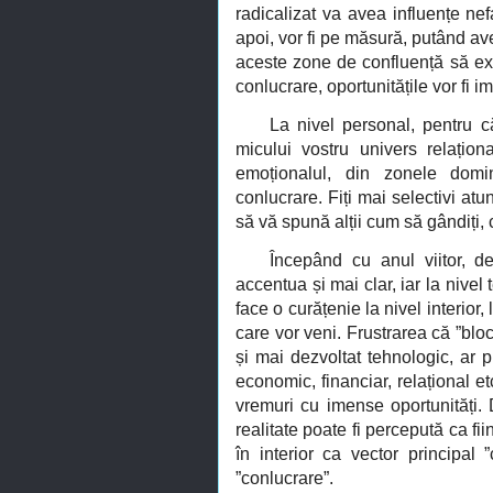
radicalizat va avea influențe nef
apoi, vor fi pe măsură, putând a
aceste zone de confluență să ex
conlucrare, oportunitățile vor fi i
La nivel personal, pentru că
micului vostru univers relațio
emoționalul, din zonele domin
conlucrare. Fiți mai selectivi atun
să vă spună alții cum să gândiți, 
Începând cu anul viitor, d
accentua și mai clar, iar la nivel
face o curățenie la nivel interior,
care vor veni. Frustrarea că ”blo
și mai dezvoltat tehnologic, ar 
economic, financiar, relațional et
vremuri cu imense oportunități. 
realitate poate fi percepută ca fii
în interior ca vector principal 
”conlucrare”.