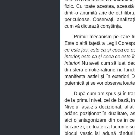
fizic. Cu toate acestea, această
dintr-o anumită arie de echilibru,
periculoase. Observați, analizați
cum vă dictează conștiința.
Primul mecanism pe care trebu
Este o altă fațetă a Legii Coresp
ce este jos, este ca și ceea ce e
interior, este ca și ceea ce este î
interior
!
Nu aveți cum să luați deci
din sfera emoție-rațiune nu funcț
manifesta astfel și în exterior! 
puternică și se vor observa foarte
După cum am spus și în tran
de la primul nivel, cel de bază, i
Nivelul așa-zis decizional, afla
adânc poziționat în dualitate, a
aici o antagonizare din ce în ce 
fiecare zi, cu toate că lucrurile 
blocul vestic își adună rânduril