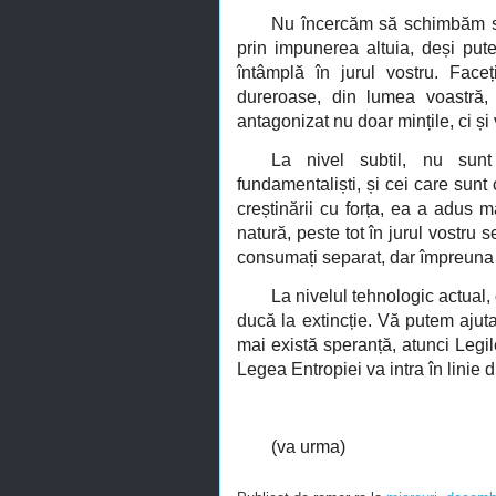
Nu încercăm să schimbăm sis
prin impunerea altuia, deși put
întâmplă în jurul vostru. Faceț
dureroase, din lumea voastră,
antagonizat nu doar mințile, ci și v
La nivel subtil, nu sunt 
fundamentaliști, și cei care sunt 
creștinării cu forța, ea a adus 
natură, peste tot în jurul vostru 
consumați separat, dar împreuna (
La nivelul tehnologic actual,
ducă la extincție. Vă putem ajut
mai există speranță, atunci Legi
Legea Entropiei va intra în linie d
(va urma)