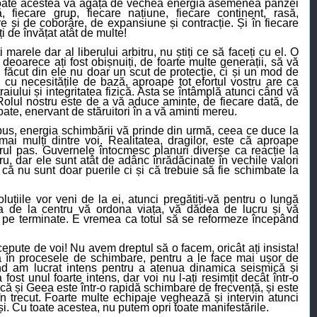
Toate acestea vă agață de
vechea
energia asemenea pânzei
 fiecare grup, fiecare națiune, fiecare continent, rasă,
are și de coborâre, de expansiune și contracție. Și în fiecare
ți de învățat atât de mu
lte!
marele dar al liberului arbitru, nu știți ce să faceți cu el. O
 deoarece ați fost obișnuiți, de foarte multe generații, să vă
ți făcut din ele nu doar un scut de protecție, ci și un mod de
ă cu necesitățile de bază, aproape tot efortul vostru are ca
raiului și
integritatea
fizică. Asta se întâmplă atunci când vă
! Rolul nostru este de a vă aduce aminte, de fiecare dată, de
oate, enervant de stăruitori în a vă aminti mereu.
pus, energia schimbării vă prinde din urmă,
ceea ce duce la
ai mulți dintre voi. Realitatea, dragilor, este că aproape
orul pas.
G
uvernele întocmesc planuri diverse ca reacție la
ru, dar ele sunt atât de adânc înrădăcinate în vechile valori
a că
nu
sunt
doar
puerile ci și că trebuie să fie schimbate la
uțiile vor veni de la ei, atunci pregătiți-vă pentru o lungă
a de la centru vă ordona viața, vă dădea de lucru și vă
e pe terminate. E vremea ca totul să se reformeze începând
ncepute de voi! Nu avem dreptul să o facem,
oricât ați insista
!
 în procesele de schimbare, pentru a le face mai ușor de
nd am lucrat intens pentru a atenua dinamica seismică și
fost unul foarte intens, dar voi nu l-ați resimțit decât într-o
că și Geea este într-o
rapidă
schimbare de frecvență, și este
 trecut. Foarte multe echipaje veghează și intervin atunci
și. Cu toate acestea, nu putem opri toate manifestările.