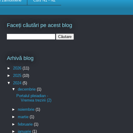
ii zamolxiene
Curs N1 - N2
Faceți căutări pe acest blog
Arhivă blog
►
2026
(11)
►
2025
(10)
▼
2024
(5)
▼
decembrie
(1)
Portalul pleiadian -
Vremea trezirii (2)
►
noiembrie
(1)
►
martie
(1)
►
februarie
(1)
►
ianuarie
(1)