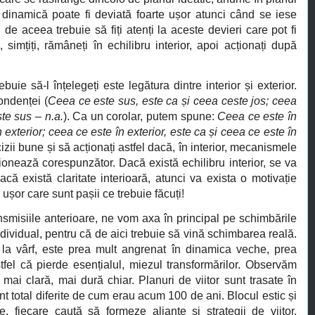
 dinamică poate fi deviată foarte ușor atunci când se iese
 de aceea trebuie să fiți atenți la aceste devieri care pot fi
, simțiți, rămâneți în echilibru interior, apoi acționați după
ie să-l înțelegeți este legătura dintre interior și exterior.
ondenței (
Ceea ce este sus, este ca și ceea ceste jos; ceea
ste sus – n.a.
). Ca un corolar, putem spune:
Ceea ce este în
n exterior; ceea ce este în exterior, este ca și ceea ce este în
zii bune și să acționați astfel dacă, în interior, mecanismele
ionează corespunzător. Dacă există echilibru interior, se va
Dacă există claritate interioară, atunci va exista o motivație
 ușor care sunt pașii ce trebuie făcuți!
smisiile anterioare, ne vom axa în principal pe schimbările
ndividual, pentru că de aici trebuie să vină schimbarea reală.
t la vârf, este prea mult angrenat în dinamica veche, prea
stfel că pierde esențialul, miezul transformărilor. Observăm
mai clară, mai dură chiar. Planuri de viitor sunt trasate în
sunt total diferite de cum erau acum 100 de ani. Blocul estic și
e, fiecare caută să formeze alianțe și strategii de viitor.