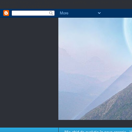
.csscode { margin : 15px 35px 15px 15px; padding : 10px; clear : both; list
border-left : 2px solid #AAAAAA; }