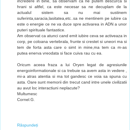
incredere in bine, sa observam ca ne putem descurca si
hrani si altfel, ca este necesar sa ne decuplam de la
actualul sistem sa nu mai sustinem
suferinta,saracia,lasitatea,etc..sa ne mentinem pe iubire ca
este o energie ce ne va duce spre activarea in ADN a unor
puteri spirituale fantastice.
Am observat ca atunci cand emit iubire ceva se activeaza in
corp, pe coloana vertebrala, frunte si crestet si uneori ma si
tem de forta asta care o simt in mine,ma tem ca m-as
putea enerva vreodata si face cuiva rau cu ea.
Oricum aceea fraza a lui Oryen legat de agresiunile
energoinformationale si ca trebuie sa avem asta in vedere ,
mi-a atras atentia si ma tot gandesc ce voia sa spuna cu
asta. Oare sunt memorii din trecut cand intre unele civilizatii
au avut loc interactiuni neplacute?
Multumesc
Cornel.G.
Răspundeți