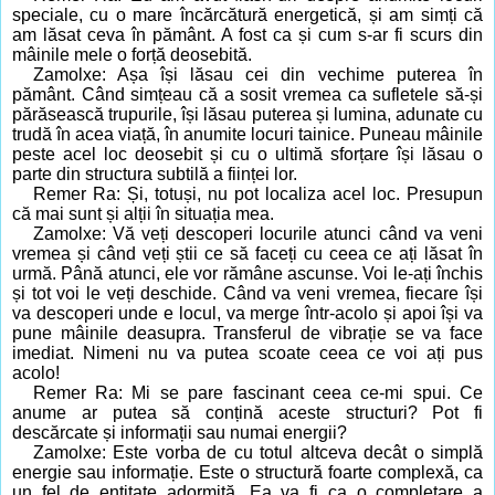
speciale, cu o mare încărcătură energetică, și am simți că
am lăsat ceva în pământ. A fost ca și cum s-ar fi scurs din
mâinile mele o forță deosebită.
Zamolxe: Așa își lăsau cei din vechime puterea în
pământ. Când simțeau că a sosit vremea ca sufletele să-și
părăsească trupurile, își lăsau puterea și lumina, adunate cu
trudă în acea viață, în anumite locuri tainice. Puneau mâinile
peste acel loc deosebit și cu o ultimă sforțare își lăsau o
parte din structura subtilă a ființei lor.
Remer Ra: Și, totuși, nu pot localiza acel loc. Presupun
că mai sunt și alții în situația mea.
Zamolxe: Vă veți descoperi locurile atunci când va veni
vremea și când veți știi ce să faceți cu ceea ce ați lăsat în
urmă. Până atunci, ele vor rămâne ascunse. Voi le-ați închis
și tot voi le veți deschide. Când va veni vremea, fiecare își
va descoperi unde e locul, va merge într-acolo și apoi își va
pune mâinile deasupra. Transferul de vibrație se va face
imediat. Nimeni nu va putea scoate ceea ce voi ați pus
acolo!
Remer Ra: Mi se pare fascinant ceea ce-mi spui. Ce
anume ar putea să conțină aceste structuri? Pot fi
descărcate și informații sau numai energii?
Zamolxe: Este vorba de cu totul altceva decât o simplă
energie sau informație. Este o structură foarte complexă, ca
un fel de entitate adormită. Ea va fi ca o completare a