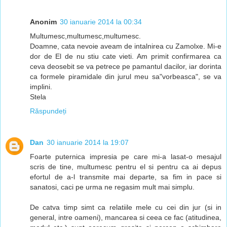
Anonim
30 ianuarie 2014 la 00:34
Multumesc,multumesc,multumesc.
Doamne, cata nevoie aveam de intalnirea cu Zamolxe. Mi-e
dor de El de nu stiu cate vieti. Am primit confirmarea ca
ceva deosebit se va petrece pe pamantul dacilor, iar dorinta
ca formele piramidale din jurul meu sa"vorbeasca", se va
implini.
Stela
Răspundeți
Dan
30 ianuarie 2014 la 19:07
Foarte puternica impresia pe care mi-a lasat-o mesajul
scris de tine, multumesc pentru el si pentru ca ai depus
efortul de a-l transmite mai departe, sa fim in pace si
sanatosi, caci pe urma ne regasim mult mai simplu.
De catva timp simt ca relatiile mele cu cei din jur (si in
general, intre oameni), mancarea si ceea ce fac (atitudinea,