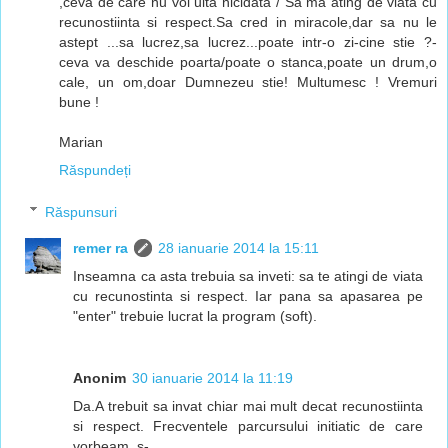
,ceva de care nu voi uita nicidata / Sa ma ating de viata cu
recunostiinta si respect.Sa cred in miracole,dar sa nu le
astept ...sa lucrez,sa lucrez...poate intr-o zi-cine stie ?-
ceva va deschide poarta/poate o stanca,poate un drum,o
cale, un om,doar Dumnezeu stie! Multumesc ! Vremuri
bune !
Marian
Răspundeți
Răspunsuri
remer ra
28 ianuarie 2014 la 15:11
Inseamna ca asta trebuia sa inveti: sa te atingi de viata
cu recunostinta si respect. Iar pana sa apasarea pe
"enter" trebuie lucrat la program (soft).
Anonim
30 ianuarie 2014 la 11:19
Da.A trebuit sa invat chiar mai mult decat recunostiinta
si respect. Frecventele parcursului initiatic de care
vorbeam ,s-