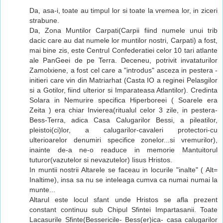
Da, asa-i, toate au timpul lor si toate la vremea lor, in ziceri
strabune.
Da, Zona Muntilor Carpati(Carpii fiind numele unui trib
dacic care au dat numele lor muntilor nostri, Carpati) a fost,
mai bine zis, este Centrul Confederatiei celor 10 tari atlante
ale PanGeei de pe Terra. Deceneu, potrivit invataturilor
Zamolxiene, a fost cel care a "introdus" asceza in pestera -
initieri care vin din Matriarhat (Casta IO a reginei Pelasgilor
si a Gotilor, fiind ulterior si Imparateasa Atlantilor). Credinta
Solara in Nemurire specifica Hiperboreei ( Soarele era
Zeita ) era chiar Invierea(ritualul celor 3 zile, in pestera-
Bess-Terra, adica Casa Calugarilor Bessi, a pileatilor,
pleistoi(ci)lor, a calugarilor-cavaleri protectori-cu
ulterioarelor denumiri specifice zonelor...si vremurilor),
inainte de-a ne-o readuce in memorie Mantuitorul
tuturor(vazutelor si nevazutelor) Iisus Hristos.
In muntii nostrii Altarele se faceau in locurile "inalte" ( Alt=
Inaltime), insa sa nu se inteleaga cumva ca numai numai la
munte...
Altarul este locul sfant unde Hristos se afla prezent
constant continuu sub Chipul Sfintei Impartasanii. Toate
Lacasurile Sfinte(Bessericile- Bess(er)ica- casa calugarilor