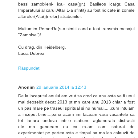
bessi zamolxieni- ica= casa(gr.), Basileos ica(gr. Casa
Imparatului al carui Altar L-a sfintit) au fost ridicate in zonele
altarelor(Alta(i)r-elor) strabunilor.
Multumim RemerRa(s-a simtit cand a fost transmis mesajul
"Zamolxe")!
Cu drag, din Heidelberg,
Lucia Dobrea
Răspundeți
Anonim
29 ianuarie 2014 la 12:43
De la inceputul anului am vrut sa cred ca anu asta va fi unul
mai deosebit decat 2013 pt mn care anu 2013 chiar a fost
un pas mare pe traseul spiritual si nu numai......cum intuiam
a inceput bine....pana acum imi faceam vara vacantele ca
tot tanaru undeva intr-o statiune aglomerata distractii
etc....ma gandeam eu ca m-am cam saturat de
experimentat pe partea asta e timpul sa ma las calauzit de