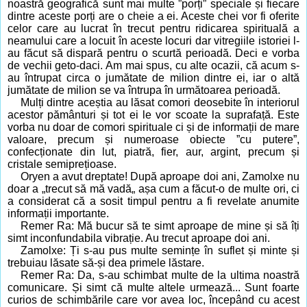
noastră geografică sunt mai multe ”porți” speciale și fiecare
dintre aceste porți are o cheie a ei. Aceste chei vor fi oferite
celor care au lucrat în trecut pentru ridicarea spirituală a
neamului care a locuit în aceste locuri dar vitregiile istoriei l-
au făcut să dispară pentru o scurtă perioadă. Deci e vorba
de vechii geto-daci. Am mai spus, cu alte ocazii, că acum s-
au întrupat circa o jumătate de milion dintre ei, iar o altă
jumătate de milion se va întrupa în următoarea perioadă.
Mulți dintre aceștia au lăsat comori deosebite în interiorul
acestor pământuri și tot ei le vor scoate la suprafață. Este
vorba nu doar de comori spirituale ci și de informații de mare
valoare, precum și numeroase obiecte ”cu putere”,
confecționate din lut, piatră, fier, aur, argint, precum și
cristale semiprețioase.
Oryen a avut dreptate! După aproape doi ani, Zamolxe nu
doar a „trecut să mă vadă„ așa cum a făcut-o de multe ori, ci
a considerat că a sosit timpul pentru a fi revelate anumite
informații importante.
Remer Ra: Mă bucur să te simt aproape de mine și să îți
simt inconfundabila vibrație. Au trecut aproape doi ani.
Zamolxe: Ți s-au pus multe semințe în suflet și minte și
trebuiau lăsate să-și dea primele lăstare.
Remer Ra: Da, s-au schimbat multe de la ultima noastră
comunicare. Și simt că multe altele urmează... Sunt foarte
curios de schimbările care vor avea loc, începând cu acest