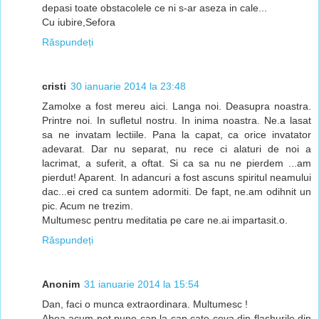
depasi toate obstacolele ce ni s-ar aseza in cale...
Cu iubire,Sefora
Răspundeți
cristi
30 ianuarie 2014 la 23:48
Zamolxe a fost mereu aici. Langa noi. Deasupra noastra.
Printre noi. In sufletul nostru. In inima noastra. Ne.a lasat
sa ne invatam lectiile. Pana la capat, ca orice invatator
adevarat. Dar nu separat, nu rece ci alaturi de noi a
lacrimat, a suferit, a oftat. Si ca sa nu ne pierdem ...am
pierdut! Aparent. In adancuri a fost ascuns spiritul neamului
dac...ei cred ca suntem adormiti. De fapt, ne.am odihnit un
pic. Acum ne trezim.
Multumesc pentru meditatia pe care ne.ai impartasit.o.
Răspundeți
Anonim
31 ianuarie 2014 la 15:54
Dan, faci o munca extraordinara. Multumesc !
Abea acum pot pune cap la cap cate ceva din flashurile din