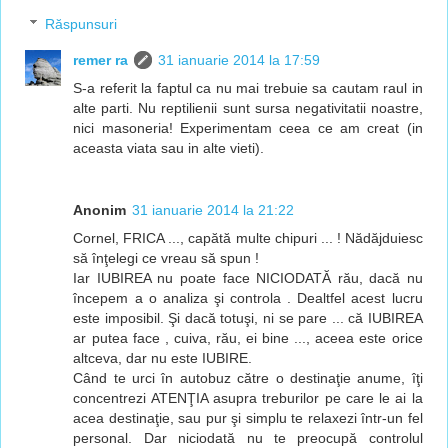
Răspunsuri
remer ra
31 ianuarie 2014 la 17:59
S-a referit la faptul ca nu mai trebuie sa cautam raul in
alte parti. Nu reptilienii sunt sursa negativitatii noastre,
nici masoneria! Experimentam ceea ce am creat (in
aceasta viata sau in alte vieti).
Anonim
31 ianuarie 2014 la 21:22
Cornel, FRICA ..., capătă multe chipuri ... ! Nădăjduiesc
să înţelegi ce vreau să spun !
Iar IUBIREA nu poate face NICIODATĂ rău, dacă nu
începem a o analiza şi controla . Dealtfel acest lucru
este imposibil. Şi dacă totuşi, ni se pare ... că IUBIREA
ar putea face , cuiva, rău, ei bine ..., aceea este orice
altceva, dar nu este IUBIRE.
Când te urci în autobuz către o destinaţie anume, îţi
concentrezi ATENŢIA asupra treburilor pe care le ai la
acea destinaţie, sau pur şi simplu te relaxezi într-un fel
personal. Dar niciodată nu te preocupă controlul