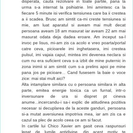
disperata, cauta rezolvare in toate partile, pana la
urma s-a internat la psihiatrie. Imi amintesc ca la
fiecare 5 minute isi verifica tensiunea care ba ii crestea
a ii scadea. Brusc am simtit ca-mi creste tensiunea si
mie, am luat aparatul si aveam mai mult decat
persoana aveam 18 am masurat iar aveam 22 am mai
masurat odata deja dadea eroare. Am inceput sa-l
invoc pe Iisus, mi-am zis ca acolo e vreo poarta/portal
catre ceva, picioarele imi inghetasera, imi crestea
pulsul, imi vajaia capul, mintea imi devenea neclara si
cum nu era suficient ceva s-a izbit de mine puternic in
zona inimii si am simtit cum s-a prelins apoi pe mine
pana jos pe picioare... Cand fusesem la baie o voce
zice: mai stai mult aici?
Alta intamplare similara cu o persoana similara in alta
parte, emitea energie toxica ca un furnal, intr-o
inversunare de ura si dispret pt cineva
anume...incercandu-i sa-i explic de atitudinea pozitiva
necesar si decuplarea de la aceste ganduri, persoana
si-a mutat aversiunea impotriva mea, iar am zis ca e
cazul sa plec de acolo ceea ce am si facut.
In cartile lui Chico Xavier am gasit ceva raspunsuri
legat de lumile antidivine, din acest motiv te