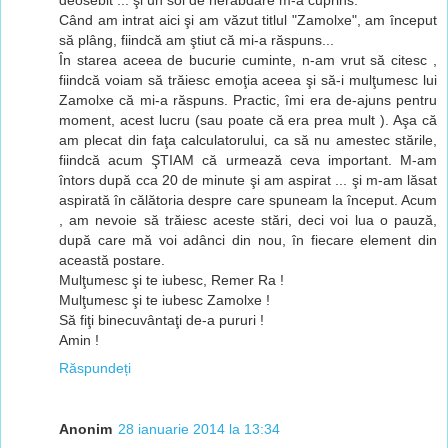
Când am intrat aici şi am văzut titlul "Zamolxe", am început
să plâng, fiindcă am ştiut că mi-a răspuns...
În starea aceea de bucurie cuminte, n-am vrut să citesc ,
fiindcă voiam să trăiesc emoţia aceea şi să-i mulţumesc lui
Zamolxe că mi-a răspuns. Practic, îmi era de-ajuns pentru
moment, acest lucru (sau poate că era prea mult ). Aşa că
am plecat din faţa calculatorului, ca să nu amestec stările,
fiindcă acum ŞTIAM că urmează ceva important. M-am
întors după cca 20 de minute şi am aspirat ... şi m-am lăsat
aspirată în călătoria despre care spuneam la început. Acum
, am nevoie să trăiesc aceste stări, deci voi lua o pauză,
după care mă voi adânci din nou, în fiecare element din
această postare.
Mulţumesc şi te iubesc, Remer Ra !
Mulţumesc şi te iubesc Zamolxe !
Să fiţi binecuvântaţi de-a pururi !
Amin !
Răspundeți
Anonim
28 ianuarie 2014 la 13:34