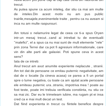
trecut.
As putea spune ca acum inteleg, dar stiu ca mai am multe
de inteles.Din acest motiv nu am pus public
trairile,mesajele,evenimentele traite , pentru ca nu aveam si
inca nu am multe raspunsuri.
Am totusi o nelamurire legat de ceea ce ti-a spus Oryen
intr-un mesaj trecut...cand ai intrebat tu de eventualii
''malefici'', el a spus ca nu mai sunt de mult elemente ''rele''
prin zona Terrei dar ca pot fi agresiuni informationale, care
vin din alte parti ale galaxiei. Poti spune ceva in acest
sens?
Iata de ce intreb:
Anul trecut am avut anumite experiente neplacute , stranii.
Am tot dat de persoane ce emitau puternic negativitate, am
dat de o locatie (la cineva acasa) ce parea a fi un portal
spre o lume negativa, cu toate ca am ajutat acele persoane
ele emiteau puternic ura..straniu, impotriva mea ! poate au
fost teste, poate imi trebuia verificata constiinta, nu stiu ce
sa mai zic. Dar eu le trimeteam iubire, ma rugam pt ei insa
cred ca e mai mult decat un test.
Dat fiind experienta in trecut cu fiintele benefice despre