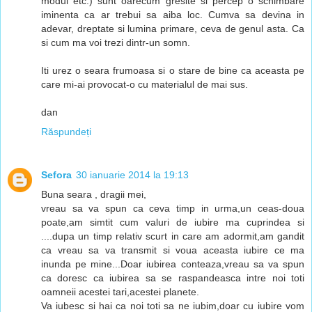
modul etc.) sunt oarecum gresite si percep o schimbare
iminenta ca ar trebui sa aiba loc. Cumva sa devina in
adevar, dreptate si lumina primare, ceva de genul asta. Ca
si cum ma voi trezi dintr-un somn.
Iti urez o seara frumoasa si o stare de bine ca aceasta pe
care mi-ai provocat-o cu materialul de mai sus.
dan
Răspundeți
Sefora
30 ianuarie 2014 la 19:13
Buna seara , dragii mei,
vreau sa va spun ca ceva timp in urma,un ceas-doua
poate,am simtit cum valuri de iubire ma cuprindea si
....dupa un timp relativ scurt in care am adormit,am gandit
ca vreau sa va transmit si voua aceasta iubire ce ma
inunda pe mine...Doar iubirea conteaza,vreau sa va spun
ca doresc ca iubirea sa se raspandeasca intre noi toti
oamneii acestei tari,acestei planete.
Va iubesc si hai ca noi toti sa ne iubim,doar cu iubire vom