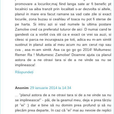
promovare a locurilor,maj fiind langa sate ar fi benefic pt
localnici sa aiba tranzit prin localitati s-ar dezvolta si altele,
planul in mare era facut ramane sa vad cate zile si exact
locurile, zona buzau si ceahlau vf toaca nu pot fi sterse de
pe harta. Si intru azi si vad numele la ultima postare
Zamolxe cred ca preferatul tuturor de aici :D numai cand te
gandesti ca a vorbit cva stii ca e exact ce vrei sa auzi, si
citesc si parca ne incurajeaza pe toti, adica eu m-am simtit
sustinut in planul asta al meu acum nu am cerut rsp sau
cva , asa m-am simtit. Asa ca go go go 2014! Multumesc
Remer Ra ! Multumesc Zamolxe! Doamne ajuta ca planul
astora de a ne otravi tara si de a ne vinde sa nu se
implineasca!
Răspundeți
Anonim
29 ianuarie 2014 la 14:34
... ”planul astora de a ne otravi tara si de a ne vinde sa nu
se implineasca!” - păi, de la geamul meu, deja e prea târziu
pt ”ei” :) dar e bine să nu domim prea profund și să nu
plecăm prea departe, în caz că ”ei” mai au nevoie de replici