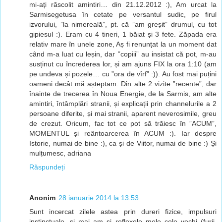
mi-ați răscolit amintiri… din 21.12.2012 :), Am urcat la
Sarmisegetusa în cetate pe versantul sudic, pe firul
izvorului, ”la nimereală”, pt. că ”am greșit” drumul, cu tot
gipiesul :). Eram cu 4 tineri, 1 băiat și 3 fete. Zăpada era
relativ mare în unele zone, Aș fi renunțat la un moment dat
când m-a luat cu leșin, dar ”copiii” au insistat că pot, m-au
susținut cu încrederea lor, și am ajuns FIX la ora 1:10 (am
pe undeva și pozele… cu ”ora de vîrf” :)). Au fost mai puțini
oameni decât mă așteptam. Din alte 2 vizite ”recente”, dar
înainte de trecerea în Noua Energie, de la Sarmis, am alte
amintiri, întâmplări stranii, și explicații prin channelurile a 2
persoane diferite, și mai stranii, aparent neverosimile, greu
de crezut. Oricum, fac tot ce pot să trăiesc în ”ACUM”,
MOMENTUL și reântoarcerea în ACUM :). Iar despre
Istorie, numai de bine :), ca și de Viitor, numai de bine :) Și
mulțumesc, adriana
Răspundeți
Anonim
28 ianuarie 2014 la 13:53
Sunt incercat zilele astea prin dureri fizice, impulsuri
instinctuale, si mai am si reflexele mele cele vechi (furii,