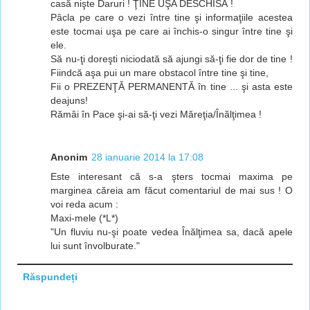
casă nişte Daruri ! ŢINE UŞA DESCHISĂ !
Pâcla pe care o vezi între tine şi informaţiile acestea
este tocmai uşa pe care ai închis-o singur între tine şi
ele.
Să nu-ţi doreşti niciodată să ajungi să-ţi fie dor de tine !
Fiindcă aşa pui un mare obstacol între tine şi tine,
Fii o PREZENŢĂ PERMANENTĂ în tine ... şi asta este
deajuns!
Rămâi în Pace şi-ai să-ţi vezi Măreţia/Înălţimea !
Anonim
28 ianuarie 2014 la 17:08
Este interesant că s-a şters tocmai maxima pe
marginea căreia am făcut comentariul de mai sus ! O
voi reda acum :
Maxi-mele (*L*)
"Un fluviu nu-şi poate vedea Înălţimea sa, dacă apele
lui sunt învolburate."
Răspundeți