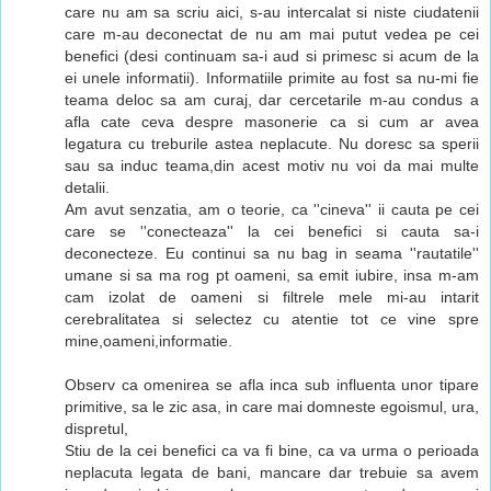
care nu am sa scriu aici, s-au intercalat si niste ciudatenii
care m-au deconectat de nu am mai putut vedea pe cei
benefici (desi continuam sa-i aud si primesc si acum de la
ei unele informatii). Informatiile primite au fost sa nu-mi fie
teama deloc sa am curaj, dar cercetarile m-au condus a
afla cate ceva despre masonerie ca si cum ar avea
legatura cu treburile astea neplacute. Nu doresc sa sperii
sau sa induc teama,din acest motiv nu voi da mai multe
detalii.
Am avut senzatia, am o teorie, ca ''cineva'' ii cauta pe cei
care se ''conecteaza'' la cei benefici si cauta sa-i
deconecteze. Eu continui sa nu bag in seama ''rautatile''
umane si sa ma rog pt oameni, sa emit iubire, insa m-am
cam izolat de oameni si filtrele mele mi-au intarit
cerebralitatea si selectez cu atentie tot ce vine spre
mine,oameni,informatie.
Observ ca omenirea se afla inca sub influenta unor tipare
primitive, sa le zic asa, in care mai domneste egoismul, ura,
dispretul,
Stiu de la cei benefici ca va fi bine, ca va urma o perioada
neplacuta legata de bani, mancare dar trebuie sa avem