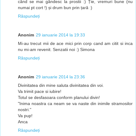
când se mai gândesc la prostii :) Ție, vremuri bune (nu
numai pt cort !) și drum bun prin țară :)
Răspundeți
Anonim
29 ianuarie 2014 la 19:33
Mi-au trecut mii de ace mici prin corp cand am citit si inca
nu mi-am revenit. Senzatii noi :) Simona
Răspundeți
Anonim
29 ianuarie 2014 la 23:36
Divinitatea din mine saluta divinitatea din voi.
Va trimit pace si iubire!
Totul se desfasoara conform planului divin!
"Inima noastra ca neam se va naste din inimile stramosilor
nostri."
Va pup!
Anca
Răspundeți