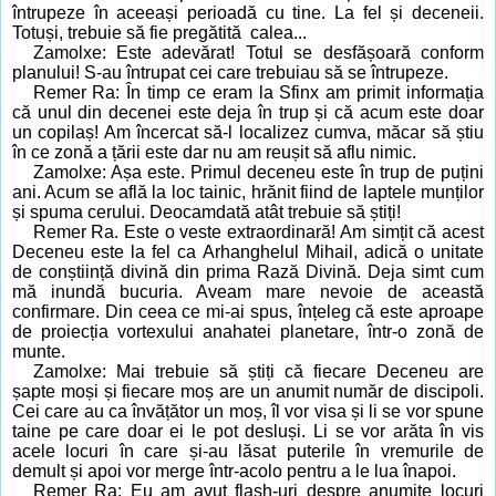
întrupeze în aceeași perioadă cu tine. La fel și deceneii.
Totuși, trebuie să fie pregătită
calea...
Zamolxe: Este adevărat! Totul se desfășoară conform
planului! S-au întrupat cei care trebuiau să se întrupeze.
Remer Ra: În timp ce eram la Sfinx am primit informația
că unul din decenei este deja în trup și că acum este doar
un copilaș! Am încercat să-l localizez cumva, măcar să știu
în ce zonă a țării este dar nu am reușit să aflu nimic.
Zamolxe: Așa este. Primul deceneu este în trup de puțini
ani. Acum se află la loc tainic, hrănit fiind de laptele munților
și spuma cerului. Deocamdată atât trebuie să știți!
Remer Ra. Este o veste extraordinară! Am simțit că acest
Deceneu este la fel ca Arhanghelul Mihail, adică o unitate
de conștiință divină din prima Rază Divină. Deja simt cum
mă inundă bucuria. Aveam mare nevoie de această
confirmare. Din ceea ce mi-ai spus, înțeleg că este aproape
de proiecția vortexului anahatei planetare, într-o zonă de
munte.
Zamolxe: Mai trebuie să știți că fiecare Deceneu are
șapte moși și fiecare moș are un anumit număr de discipoli.
Cei care au ca învățător un moș, îl vor visa și li se vor spune
taine pe care doar ei le pot desluși. Li se vor arăta în vis
acele locuri în care și-au lăsat puterile în vremurile de
demult și apoi vor merge într-acolo pentru a le lua înapoi.
Remer Ra: Eu am avut flash-uri despre anumite locuri