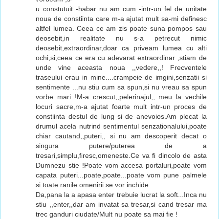
u constutuit -habar nu am cum -intr-un fel de unitate
noua de constiinta care m-a ajutat mult sa-mi definesc
altfel lumea. Ceea ce am zis poate suna pompos sau
deosebit,in realitate nu s-a petrecut nimic
deosebit,extraordinar,doar ca priveam lumea cu alti
ochi,si,ceea ce era cu adevarat extraordinar ,stiam de
unde vine aceasta noua ,,vedere,,! Frecventele
traseului erau in mine....crampeie de imgini,senzatii si
sentimente ...nu stiu cum sa spun,si nu vreau sa spun
vorbe mari !M-a crescut,,pelerinajul,, meu la vechile
locuri sacre,m-a ajutat foarte mult intr-un proces de
constiinta destul de lung si de anevoios.Am plecat la
drumul acela nutrind sentimentul senzationalului,poate
chiar cautand,,puteri,, si nu am descoperit decat o
singura putere/puterea de a
tresari,simplu,firesc,omeneste.Ce va fi dincolo de asta
Dumnezu stie !Poate vom accesa portaluri,poate vom
capata puteri...poate,poate...poate vom pune palmele
si toate ranile omenirii se vor inchide.
Da,pana la a apasa enter trebuie lucrat la soft...Inca nu
stiu ,,enter,,dar am invatat sa tresar,si cand tresar ma
trec ganduri ciudate/Mult nu poate sa mai fie !