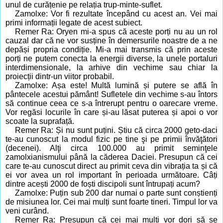
unul de curățenie pe relația trup-minte-suflet.
Zamolxe: Vor fi rezultate începând cu acest an. Vei mai
primi informații legate de acest subiect.
Remer Ra: Oryen mi-a spus că aceste porți nu au un rol
cauzal dar că ne vor susține în demersurile noastre de a ne
depăși propria condiție. Mi-a mai transmis că prin aceste
porți ne putem conecta la energii diverse, la unele portaluri
interdimensionale, la arhive din vechime sau chiar la
proiecții dintr-un viitor probabil.
Zamolxe: Așa este! Multă lumină și putere se află în
pântecele acestui pământ! Sufletele din vechime s-au întors
să continue ceea ce s-a întrerupt pentru o oarecare vreme.
Vor regăsi locurile în care și-au lăsat puterea și apoi o vor
scoate la suprafață.
Remer Ra: Și nu sunt puțini. Știu că circa 2000 geto-daci
te-au cunoscut la modul fizic pe tine şi pe primii învăţători
(decenei). Alţi circa 100.000 au primit seminţele
zamolxianismului până la căderea Daciei. Presupun că cei
care te-au cunoscut direct au primit ceva din vibrația ta și că
ei vor avea un rol important în perioada următoare. Câți
dintre acești 2000 de foști discipoli sunt întrupați acum?
Zamolxe: Puțin sub 200 dar numai o parte sunt conștienți
de misiunea lor. Cei mai mulți sunt foarte tineri. Timpul lor va
veni curând.
Remer Ra: Presupun că cei mai mulți vor dori să se