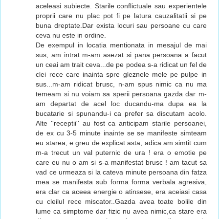
aceleasi subiecte. Starile conflictuale sau experientele
proprii care nu plac pot fi pe latura cauzalitatii si pe
buna dreptate.Dar exista locuri sau persoane cu care
ceva nu este in ordine.
De exempul in locatia mentionata in mesajul de mai
sus, am intrat m-am asezat si pana persoana a facut
un ceai am trait ceva...de pe podea s-a ridicat un fel de
clei rece care inainta spre gleznele mele pe pulpe in
sus...m-am ridicat brusc, n-am spus nimic ca nu ma
temeam si nu voiam sa sperii persoana gazda dar m-
am departat de acel loc ducandu-ma dupa ea la
bucatarie si spunandu-i ca prefer sa discutam acolo.
Alte ''receptii'' au fost ca anticipam starile persoanei,
de ex cu 3-5 minute inainte se se manifeste simteam
eu starea, e greu de explicat asta, adica am simtit cum
m-a trecut un val puternic de ura ! era o emotie pe
care eu nu o am si s-a manifestat brusc ! am tacut sa
vad ce urmeaza si la cateva minute persoana din fatza
mea se manifesta sub forma forma verbala agresiva,
era clar ca aceea energie o atinsese, era aceiasi casa
cu cleilul rece miscator..Gazda avea toate bolile din
lume ca simptome dar fizic nu avea nimic,ca stare era