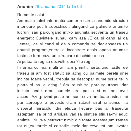
Anonim
28 ianuarie 2014 la 15:03
Remer,te salut !
Am mai intalnit informatia conform careia anumite structuri
interioare pot fi ,,deschise,, atingand cu palmele anumite
lucruri ,sau parcurgand intr-o anumita secventa un traseu
energetic.Cuvintele sunau cam asa /E ca si cand ai da
,,enter,, ca si cand ai da o comanda se declanseaza un
anumit program,energiile incastrate acolo apasa anumite
taste,se formeaza un cifru care deschide o usa ,
Ai putea,te rog,sa dezvolti ideia ?Te rog !
In urma cu mai multi ani am primit ,,harta,,unui astfel de
traseu si am fost sfatuit sa ating cu palmele peretii unei
incinte foarte vechi...trebuia sa descopar nume scrijelite in
piatra si sa le ating ! Am reusit sa parcurg traseul,dar
incinta unde erau numele era pazita si nu am avut
acces...Azi ,privind peste ani-sunt ceva ani-toate astea imi
par aproape o poveste,le-am ratacit sirul si sensul ,a
disparut miracolul din ele.La fiecare pas al traseului
asteptam sa prind aripi,sa vad,sa simt,sa stiu,sa-mi aduc
aminte...Nu s-a petrecut nimic din toate acestea,am ramas
tot eu,cu tarele si calitatile mele,dar ceva tot am invatat