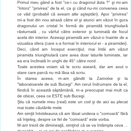
Primul meu gând a fost "ce-i cu dragonul ăsta ?" şi mi-am
"întors" "privirea" de la el, ca şi când nu-mi convenea ceea
ce văd (probabil că aveam alte aşteptări). Apoi "privirea"
mi-a fost din nou atrasă către el şi atunci am văzut în gura
dragonului un cristal în formă de piramidă triunghiulară
răsturnată , cu vârful către exterior şi luminată de focul
acela din interior. Aceeaşi piramidă am văzut-o înainte de a
vizualiza sfera (care s-a format în interiorul ei - a piramidei).
Deci, când am început exerciţiul, mai întâi am văzut
piramida triunghiulară care avea doar laturile luminate, iar
ea era înclinată în unghi de 45° către nord .
Toate acestea voiam să le scriu aseară, dar am avut o
stare care parcă nu mă lăsa să scriu.
În starea aceea, m-am gândit la Zamolxe şi la
"laboratoarele de sub Bucegi". Am cerut îndrumare de la el,
fiindcă în această săptămână, m-a preocupat mai mult ca
de obicei, ceea ce ESTE sub Bucegi.
Ştiu că numele meu (real) este un cod şi de aici au plecat
mai toate căutările mele.
Am simţit întotdeauna că am lăsat undeva o "comoară" fără
să înţeleg, despre ce fel de "comoară" este vorba.
M-am trezit de dimineaţă, simţind că se va întâmpla ceva ...
deosebit ... şi un soi de nerăbdare m-a cuprins.