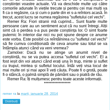
conștiinței voastre actuale. Vă va deschide multe uși către
comorile adunate în viețile trecute și pentru cei mai mulți va
fi ca o regăsire, ca și cum o parte din ei s-a reîntors acasă. În
trecut, acest lucru se numea regăsirea ”sufletului cel vechi”.
Remer Ra: Fiori stranii mă cuprind... Sunt foarte multe
persoane care au un sentiment acut că nu sunt întregi. Alții
simt că o perdea s-a pus peste conștiința lor. O simt foarte
puternic în interior dar nici nu pot spune despre ce anume
este vorba. Este posibil ca reîntâlnirea cu ”sufletul cel vechi”
să fie cumva condiționată de ceva anume sau totul se va
întâmpla atunci când va veni vremea?
Zamolxe: Dacă nu se atinge un anumit nivel de
conștiință, nu se va putea accesa ”sufletul cel vechi”. El a
fost ieșit din voi atunci când erați una în trup, minte și suflet
cu trupul, mintea și sufletul locului. Întâi veți visa locul de
mai multe ori și mai apoi îl veți căuta. Poate fi o grotă, poate
fi o stâncă, o palmă simplă de pământ sau o piatră de râu.
Remer Ra: Îți mulțumesc pentru toate aceste informații.
******************
remer ra
la
marți, ianuarie 28, 2014
Distribuiți