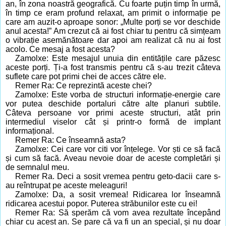
an, în zona noastră geografică. Cu foarte puțin timp în urmă,
în timp ce eram profund relaxat, am primit o informație pe
care am auzit-o aproape sonor: „Multe porți se vor deschide
anul acesta!” Am crezut că ai fost chiar tu pentru că simțeam
o vibrație asemănătoare dar apoi am realizat că nu ai fost
acolo. Ce mesaj a fost acesta?
Zamolxe: Este mesajul unuia din entitățile care păzesc
aceste porți. Ți-a fost transmis pentru că s-au trezit câteva
suflete care pot primi chei de acces către ele.
Remer Ra: Ce reprezintă aceste chei?
Zamolxe: Este vorba de structuri informație-energie care
vor putea deschide portaluri către alte planuri subtile.
Câteva persoane vor primi aceste structuri, atât prin
intermediul viselor cât și printr-o formă de implant
informațional.
Remer Ra: Ce înseamnă asta?
Zamolxe: Cei care vor citi vor înțelege. Vor ști ce să facă
și cum să facă. Aveau nevoie doar de aceste completări și
de semnalul meu.
Remer Ra. Deci a sosit vremea pentru geto-dacii care s-
au reîntrupat pe aceste meleaguri!
Zamolxe: Da, a sosit vremea! Ridicarea lor înseamnă
ridicarea acestui popor. Puterea străbunilor este cu ei!
Remer Ra: Să sperăm că vom avea rezultate începând
chiar cu acest an. Se pare că va fi un an special, și nu doar