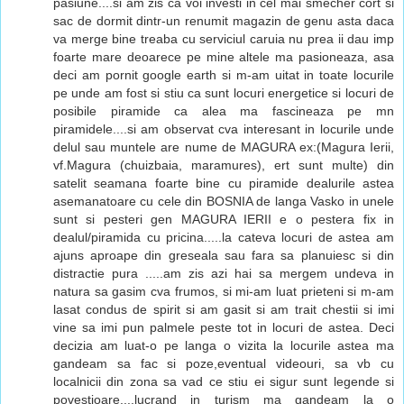
pasiune....si am zis ca voi investi in cel mai smecher cort si
sac de dormit dintr-un renumit magazin de genu asta daca
va merge bine treaba cu serviciul caruia nu prea ii dau imp
foarte mare deoarece pe mine altele ma pasioneaza, asa
deci am pornit google earth si m-am uitat in toate locurile
pe unde am fost si stiu ca sunt locuri energetice si locuri de
posibile piramide ca alea ma fascineaza pe mn
piramidele....si am observat cva interesant in locurile unde
delul sau muntele are nume de MAGURA ex:(Magura Ierii,
vf.Magura (chuizbaia, maramures), ert sunt multe) din
satelit seamana foarte bine cu piramide dealurile astea
asemanatoare cu cele din BOSNIA de langa Vasko in unele
sunt si pesteri gen MAGURA IERII e o pestera fix in
dealul/piramida cu pricina.....la cateva locuri de astea am
ajuns aproape din greseala sau fara sa planuiesc si din
distractie pura .....am zis azi hai sa mergem undeva in
natura sa gasim cva frumos, si mi-am luat prieteni si m-am
lasat condus de spirit si am gasit si am trait chestii si imi
vine sa imi pun palmele peste tot in locuri de astea. Deci
decizia am luat-o pe langa o vizita la locurile astea ma
gandeam sa fac si poze,eventual videouri, sa vb cu
localnicii din zona sa vad ce stiu ei sigur sunt legende si
povestioare....lucrand in turism ma gandeam la o