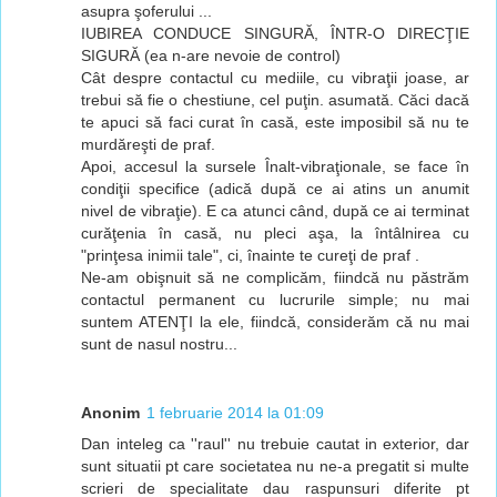
asupra şoferului ...
IUBIREA CONDUCE SINGURĂ, ÎNTR-O DIRECŢIE
SIGURĂ (ea n-are nevoie de control)
Cât despre contactul cu mediile, cu vibraţii joase, ar
trebui să fie o chestiune, cel puţin. asumată. Căci dacă
te apuci să faci curat în casă, este imposibil să nu te
murdăreşti de praf.
Apoi, accesul la sursele Înalt-vibraţionale, se face în
condiţii specifice (adică după ce ai atins un anumit
nivel de vibraţie). E ca atunci când, după ce ai terminat
curăţenia în casă, nu pleci aşa, la întâlnirea cu
"prinţesa inimii tale", ci, înainte te cureţi de praf .
Ne-am obişnuit să ne complicăm, fiindcă nu păstrăm
contactul permanent cu lucrurile simple; nu mai
suntem ATENŢI la ele, fiindcă, considerăm că nu mai
sunt de nasul nostru...
Anonim
1 februarie 2014 la 01:09
Dan inteleg ca ''raul'' nu trebuie cautat in exterior, dar
sunt situatii pt care societatea nu ne-a pregatit si multe
scrieri de specialitate dau raspunsuri diferite pt