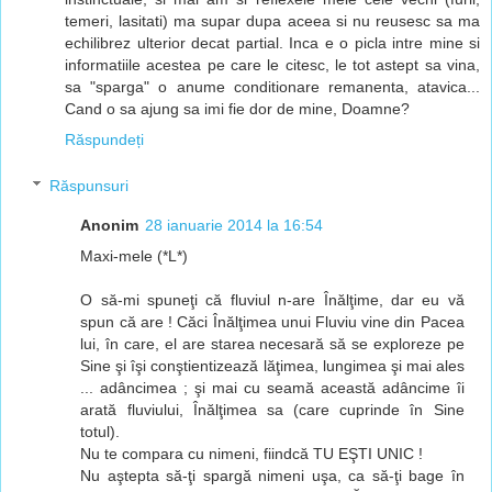
temeri, lasitati) ma supar dupa aceea si nu reusesc sa ma
echilibrez ulterior decat partial. Inca e o picla intre mine si
informatiile acestea pe care le citesc, le tot astept sa vina,
sa "sparga" o anume conditionare remanenta, atavica...
Cand o sa ajung sa imi fie dor de mine, Doamne?
Răspundeți
Răspunsuri
Anonim
28 ianuarie 2014 la 16:54
Maxi-mele (*L*)
O să-mi spuneţi că fluviul n-are Înălţime, dar eu vă
spun că are ! Căci Înălţimea unui Fluviu vine din Pacea
lui, în care, el are starea necesară să se exploreze pe
Sine şi îşi conştientizează lăţimea, lungimea şi mai ales
... adâncimea ; şi mai cu seamă această adâncime îi
arată fluviului, Înălţimea sa (care cuprinde în Sine
totul).
Nu te compara cu nimeni, fiindcă TU EŞTI UNIC !
Nu aştepta să-ţi spargă nimeni uşa, ca să-ţi bage în