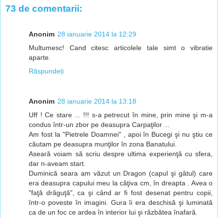
73 de comentarii:
Anonim
28 ianuarie 2014 la 12:29
Multumesc! Cand citesc articolele tale simt o vibratie
aparte.
Răspundeți
Anonim
28 ianuarie 2014 la 13:18
Uff ! Ce stare ... !!! s-a petrecut în mine, prin mine şi m-a
condus într-un zbor pe deasupra Carpaţilor ...
Am fost la "Pietrele Doamnei" , apoi în Bucegi şi nu ştiu ce
căutam pe deasupra munţilor în zona Banatului.
Aseară voiam să scriu despre ultima experienţă cu sfera,
dar n-aveam start.
Duminică seara am văzut un Dragon (capul şi gâtul) care
era deasupra capului meu la câţiva cm, în dreapta . Avea o
"faţă drăguţă", ca şi când ar fi fost desenat pentru copii,
într-o poveste în imagini. Gura îi era deschisă şi luminată
ca de un foc ce ardea în interior lui şi răzbătea înafară.