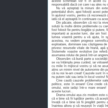
aceste schimbări vor fi în acord cu
responsabilă dacă cei care i-au ales nu 
Nu vă așteptați la minuni din exte
potențialul divin, apoi folosiți acest pot
în ajutorul vostru, pentru că rezonează 
iată că el așteaptă în continuare ca ace
Din păcate, observăm că nici la nive
soluții la multe dintre problemele cu ca
fost folosit fie pentru bogăție și putere, f
importanți ai acestei lumi, dar am fost p
lumea voastră pentru a vă ajuta, în sp
acestea, nu vedem progrese semnificat
exploatare, dominare sau câștigarea de i
privesc resursele vitale de hrană, apă 
Sistemele voastre evolutive (se referă 
asumarea rolului de piesă într-un angren
Observăm că bună parte a societății
se va întâmpla prea curând, iar viitoar
cu miile în mijlocul vostru și să ne as
atins un minim nivel de autonomie din p
că nu noi le-am creat! Cauzele sunt în v
nu putem iubi sau ierta în locul vostru! 
Cine caută cauzele problemelor sale
politice, este în eroare! Cine crede că
omului, este iarăși într-o mare eroare
aceste lucruri...
Drama omului așa zis modern este că î
că e bine să fii luptător pentru că acești
învață că e bine să fii pregătit pentru
înaintea altora și să reușești în viață