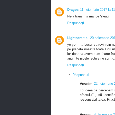
Dragos
11 noiembrie 2017 la 1
Ne-a transmis mai pe 'sleau'
Răspundeți
Lightcore tibi
20 noiembrie 201
yo yo ! ma bucur sa revin din nou
pe planeta noastra toate lucruri
lor doar ca avem cum foarte fr
anumite nivele lectiile ne sunt d
Răspundeți
Răspunsuri
Anonim
22 noiembrie 
Tot ceea ce percepem sun
efectului” , să identi
responsabilitatea. Pract
Anonim
4 decembrie 2