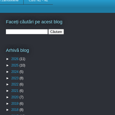
ii zamolxiene
Curs N1 - N2
Faceți căutări pe acest blog
Arhivă blog
►
2026
(11)
►
2025
(10)
►
2024
(5)
►
2023
(8)
►
2022
(6)
►
2021
(6)
►
2020
(7)
►
2019
(6)
►
2018
(8)