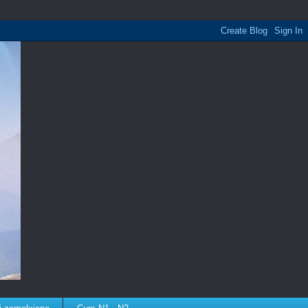
border-right : 2px solid #AAAAAA; border-bottom : 2px solid #AAAAAA;