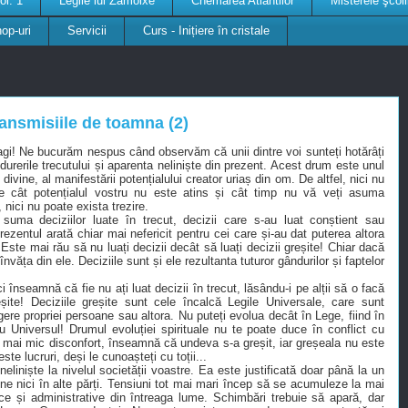
ol. 1
Legile lui Zamolxe
Chemarea Atlantilor
Misterele şcol
op-uri
Servicii
Curs - Inițiere în cristale
ransmisiile de toamna (2)
agi! Ne bucurăm nespus când observăm că unii dintre voi sunteți hotărâți
urerile trecutului și aparenta neliniște din prezent. Acest drum este unul
eri divine, al manifestării potențialului creator uriaș din om. De altfel, nici nu
e cât potențialul vostru nu este atins și cât timp nu vă veți asuma
 nici nu poate exista trezire.
 suma deciziilor luate în trecut, decizii care s-au luat conștient sau
rezentul arată chiar mai nefericit pentru cei care și-au dat puterea altora
! Este mai rău să nu luați decizii decât să luați decizii greșite! Chiar dacă
învăța din ele. Deciziile sunt și ele rezultanta tuturor gândurilor și faptelor
înseamnă că fie nu ați luat decizii în trecut, lăsându-i pe alții să o facă
reșite! Deciziile greșite sunt cele încalcă Legile Universale, care sunt
ere propriei persoane sau altora. Nu puteți evolua decât în Lege, fiind în
u Universul! Drumul evoluției spirituale nu te poate duce în conflict cu
l mai mic disconfort, înseamnă că undeva s-a greșit, iar greșeala nu este
e lucruri, deși le cunoașteți cu toții...
liniște la nivelul societății voastre. Ea este justificată doar până la un
ine nici în alte părți. Tensiuni tot mai mari încep să se acumuleze la mai
ice și administrative din întreaga lume. Schimbări trebuie să apară, dar