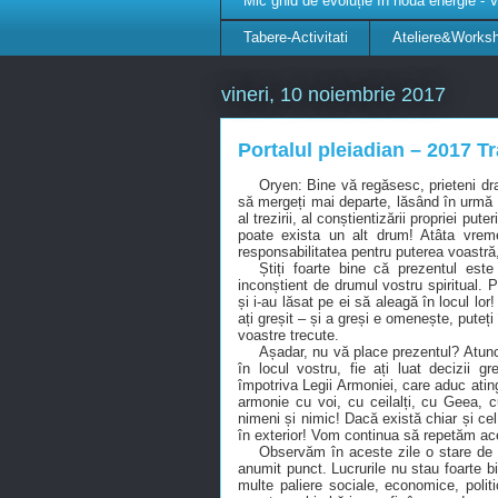
Mic ghid de evoluție în noua energie - V
Tabere-Activitati
Ateliere&Worksh
vineri, 10 noiembrie 2017
Portalul pleiadian – 2017 T
Oryen: Bine vă regăsesc, prieteni dr
să mergeți mai departe, lăsând în urmă d
al trezirii, al conștientizării propriei put
poate exista un alt drum! Atâta vrem
responsabilitatea pentru puterea voastră,
Știți foarte bine că prezentul este
inconștient de drumul vostru spiritual. P
și i-au lăsat pe ei să aleagă în locul lor
ați greșit – și a greși e omenește, puteți 
voastre trecute.
Așadar, nu vă place prezentul? Atunci 
în locul vostru, fie ați luat decizii g
împotriva Legii Armoniei, care aduc ating
armonie cu voi, cu ceilalți, cu Geea, c
nimeni și nimic! Dacă există chiar și ce
în exterior! Vom continua să repetăm acest
Observăm în aceste zile o stare de ne
anumit punct. Lucrurile nu stau foarte b
multe paliere sociale, economice, polit