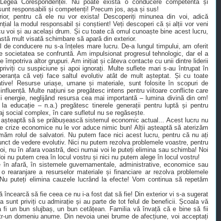
 Legea Corespondenței. Nu poate exista o conducere competentă și
sunt responsabili și competenți! Precum jos, așa și sus!
rior, pentru că ele nu vor exista! Descoperiți minunea din voi, adică
ențial la modul responsabil și conștient! Veți descoperi că și alții vor veni
cu voi și au același drum. Și cu toate că omul cunoaște bine acest lucru,
astă mult visată schimbare să apară din exterior.
l de conducere nu s-a înțeles mare lucru. De-a lungul timpului, am oferit
re societatea se confruntă. Am impulsionat progresul tehnologic, dar el a
ie împotriva altor grupuri. Am inițiat și câteva contacte cu unii dintre liderii
riviți cu suspiciune și apoi ignorați. Multe suflete mari s-au întrupat în
eranța că veți face saltul evolutiv atât de mult așteptat. Și cu toate
ive! Resurse uriașe, umane și materiale, sunt folosite în scopuri de
nfluență. Multe națiuni se pregătesc intens pentru viitoare conflicte care
și energie, neglijând resursa cea mai importantă – lumina divină din om!
la educație – n.a.) pregătesc tinerele generații pentru luptă și pentru
aj social complex, în care sufletul nu se regăsește.
 așteaptă să se prăbușească sistemul economic actual... Acest lucru nu
ele crize economice nu le vor aduce nimic bun! Alții așteaptă să aterizăm
umăm rolul de salvatori. Nu putem face nici acest lucru, pentru că nu ați
unct de vedere evolutiv. Nici nu putem rezolva problemele voastre, pentru
oi, nu în afara voastră, deci numai voi le puteți elimina sau schimba! Noi
Noi nu putem crea în locul vostru și nici nu putem alege în locul vostru!
 în afară, în sistemele guvernamentale, administrative, economice sau
 o rearanjare a resurselor materiale și financiare ar rezolva problemele
! Nu puteți elimina cauzele lucrând la efecte! Vom continua să repetăm
ncearcă să fie ceea ce nu i-a fost dat să fie! Din exterior vi s-a sugerat
a sunt priviți cu admirație și au parte de tot felul de beneficii. Școala vă
 a fi un bun slujbaș, un bun cetățean. Familia vă învață că e bine să fii
 într-un domeniu anume. Din nevoia unei brume de afecțiune, voi acceptați