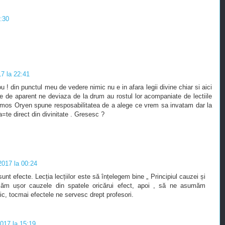
1:30
7 la 22:41
 ! din punctul meu de vedere nimic nu e in afara legii divine chiar si aici
le de aparent ne deviaza de la drum au rostul lor acompaniate de lectiile
umos Oryen spune resposabilitatea de a alege ce vrem sa invatam dar la
a=te direct din divinitate . Gresesc ?
2017 la 00:24
t efecte. Lecția lecțiilor este să înțelegem bine „ Principiul cauzei și
ficăm ușor cauzele din spatele oricărui efect, apoi , să ne asumăm
ic, tocmai efectele ne servesc drept profesori.
017 la 15:19