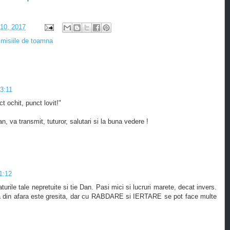
 10, 2017
smisiile de toamna
23:11
t ochit, punct lovit!"
an, va transmit, tuturor, salutari si la buna vedere !
1:12
rile tale nepretuite si tie Dan. Pasi mici si lucruri marete, decat invers.
ia din afara este gresita, dar cu RABDARE si IERTARE se pot face multe