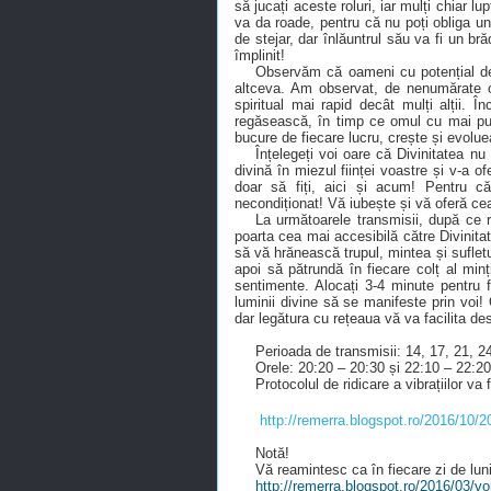
să jucați aceste roluri, iar mulți chiar lu
va da roade, pentru că nu poți obliga un b
de stejar, dar înlăuntrul său va fi un br
împlinit!
Observăm că oameni cu potențial de
altceva. Am observat, de nenumărate or
spiritual mai rapid decât mulți alții.
regăsească, în timp ce omul cu mai puț
bucure de fiecare lucru, crește și evolue
Înțelegeți voi oare că Divinitatea n
divină în miezul ființei voastre și v-a 
doar să fiți, aici și acum! Pentru c
necondiționat! Vă iubește și vă oferă cea
La următoarele transmisii, după ce re
poarta cea mai accesibilă către Divinitate.
să vă hrănească trupul, mintea și sufletu
apoi să pătrundă în fiecare colț al min
sentimente. Alocați 3-4 minute pentru f
luminii divine să se manifeste prin voi! 
dar legătura cu rețeaua vă va facilita des
Perioada de transmisii: 14, 17, 21, 
Orele: 20:20 – 20:30 și 22:10 – 22:20
Protocolul de ridicare a vibrațiilor va
http://remerra.blogspot.ro/2016/10/20
Notă!
Vă reamintesc ca în fiecare zi de luni
http://remerra.blogspot.ro/2016/03/vo