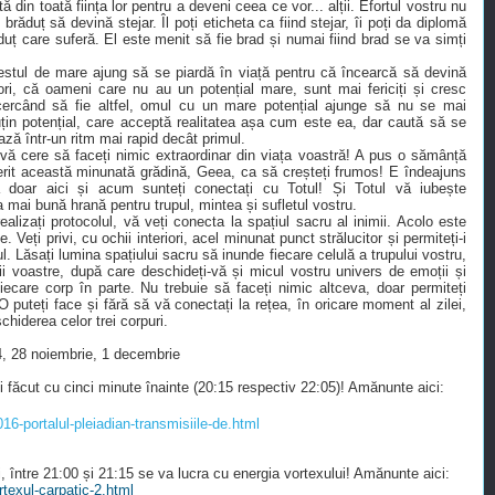
ptă din toată ființa lor pentru a deveni ceea ce vor... alții. Efortul vostru nu
răduț să devină stejar. Îl poți eticheta ca fiind stejar, îi poți da diplomă
ăduț care suferă. El este menit să fie brad și numai fiind brad se va simți
stul de mare ajung să se piardă în viață pentru că încearcă să devină
i, că oameni care nu au un potențial mare, sunt mai fericiți și cresc
 Încercând să fie altfel, omul cu un mare potențial ajunge să nu se mai
in potențial, care acceptă realitatea așa cum este ea, dar caută să se
ază într-un ritm mai rapid decât primul.
u vă cere să faceți nimic extraordinar din viața voastră! A pus o sămânță
oferit această minunată grădină, Geea, ca să creșteți frumos! E îndeajuns
ă doar aici și acum sunteți conectați cu Totul! Și Totul vă iubește
 mai bună hrană pentru trupul, mintea și sufletul vostru.
alizați protocolul, vă veți conecta la spațiul sacru al inimii. Acolo este
 Veți privi, cu ochii interiori, acel minunat punct strălucitor și permiteți-i
l. Lăsați lumina spațiului sacru să inunde fiecare celulă a trupului vostru,
ții voastre, după care deschideți-vă și micul vostru univers de emoții și
iecare corp în parte. Nu trebuie să faceți nimic altceva, doar permiteți
O puteți face și fără să vă conectați la rețea, în oricare moment al zilei,
chiderea celor trei corpuri.
24, 28 noiembrie, 1 decembrie
 fi făcut cu cinci minute înainte (20:15 respectiv 22:05)! Amănunte aici:
16-portalul-pleiadian-transmisiile-de.html
, între 21:00 și 21:15 se va lucra cu energia vortexului! Amănunte aici:
rtexul-carpatic-2.html