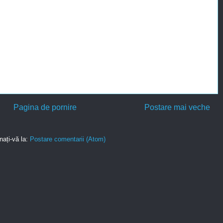
Pagina de pornire
Postare mai veche
ați-vă la:
Postare comentarii (Atom)