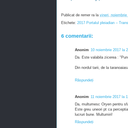
Publicat de
remer ra
la
vineri, noiembrie
Etichete:
2017 Portalul pleiadian – Tran
6 comentarii:
Anonim
10 noiembrie 2017 la 
Da. Este valabila zicerea : "Punc
Din nordul tarii, de la taranoaias
Răspundeți
Anonim
11 noiembrie 2017 la 1
Da, multumesc Oryen pentru sfatu
Este greu uneori pt ca percept
lucruri bune. Multumiri!
Răspundeți