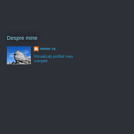
Despre mine
remer ra
Vizualizați profilul meu
complet