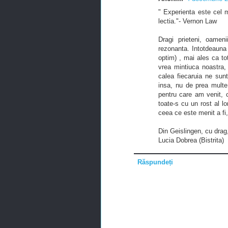
" Experienta este cel ma
lectia."- Vernon Law
Dragi prieteni, oamen
rezonanta. Intotdeauna
optim) , mai ales ca t
vrea mintiuca noastra,
calea fiecaruia ne sun
insa, nu de prea multe
pentru care am venit, 
toate-s cu un rost al l
ceea ce este menit a fi, 
Din Geislingen, cu drag
Lucia Dobrea (Bistrita)
Răspundeți