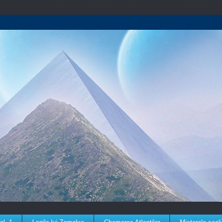
-style-type : none; background : #EEEEEE;; border-top : 2px solid #AAAAAA; 