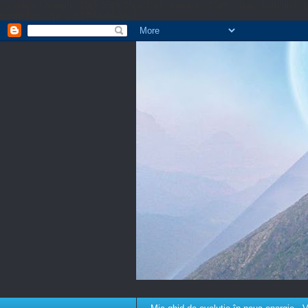
.csscode { margin : 15px 35px 15px 15px; padding : 10px; clear : both; list
border-left : 2px solid #AAAAAA; }