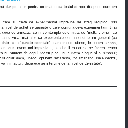
i dur profesor, pentru ca intai iti da testul si apoi iti spune care era
ii care au ceva de experimentat impreuna se atrag reciproc, prin
 la nivel de suflet se gaseste o cale comuna de-a experimenta(in timp
ot ceea ce urmeaza sa ni se-ntample este initiat de "multa vreme", ca
 ca nu vrea, mai ales ca experientele comune noi le-am generat (pe
t date niste "puncte esentiale", care trebuie atinse; le putem amana,
 ori, cum avem noi impresia..., asadar, ii musai sa ne facem treaba
ca nu suntem de capul nostru p-aci, nu suntem singuri si ai nimanui;
or si chiar daca, uneori, opunem rezistenta, tot amanand unele decizii,
va fi infaptuit, deoarece se intervine de la nivel de Divinitate).
,