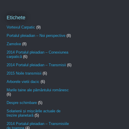
Etichete
Vortexul Carpatic
(9)
Portalul pleiadian – Noi perspective
(8)
Zamolxe
(8)
2014 Portalul pleiadian – Conexiunea
carpatică
(6)
2014 Portalul pleiadian – Transmisii
(6)
2015 Noile transmisii
(6)
Arborele vietii dacic
(6)
Marile taine ale pământului românesc
(6)
Despre schimbare
(5)
Solarienii și mișcările actuale de
trezire planetară
(5)
2014 Portalul pleiadian – Transmisiile
de toamna
(4)