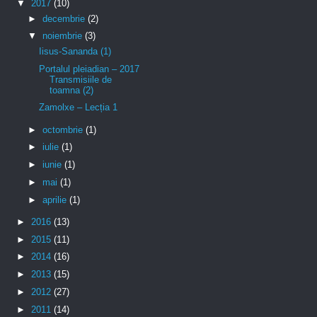
▼
2017
(10)
►
decembrie
(2)
▼
noiembrie
(3)
Iisus-Sananda (1)
Portalul pleiadian – 2017
Transmisiile de
toamna (2)
Zamolxe – Lecția 1
►
octombrie
(1)
►
iulie
(1)
►
iunie
(1)
►
mai
(1)
►
aprilie
(1)
►
2016
(13)
►
2015
(11)
►
2014
(16)
►
2013
(15)
►
2012
(27)
►
2011
(14)