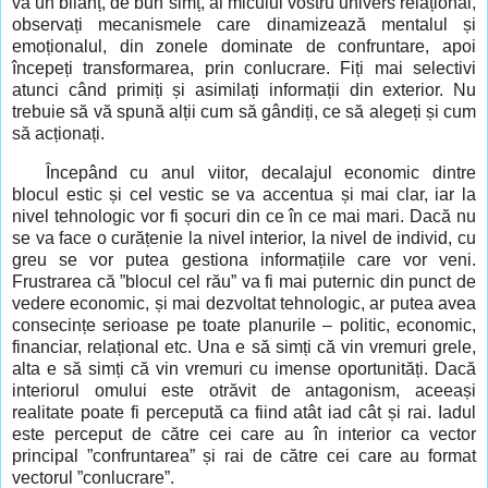
vă un bilanț, de bun simț, al micului vostru univers relațional,
observați mecanismele care dinamizează mentalul și
emoționalul, din zonele dominate de confruntare, apoi
începeți transformarea, prin conlucrare. Fiți mai selectivi
atunci când primiți și asimilați informații din exterior. Nu
trebuie să vă spună alții cum să gândiți, ce să alegeți și cum
să acționați.
Începând cu anul viitor, decalajul economic dintre
blocul estic și cel vestic se va accentua și mai clar, iar la
nivel tehnologic vor fi șocuri din ce în ce mai mari. Dacă nu
se va face o curățenie la nivel interior, la nivel de individ, cu
greu se vor putea gestiona informațiile care vor veni.
Frustrarea că ”blocul cel rău” va fi mai puternic din punct de
vedere economic, și mai dezvoltat tehnologic, ar putea avea
consecințe serioase pe toate planurile – politic, economic,
financiar, relațional etc. Una e să simți că vin vremuri grele,
alta e să simți că vin vremuri cu imense oportunități. Dacă
interiorul omului este otrăvit de antagonism, aceeași
realitate poate fi percepută ca fiind atât iad cât și rai. Iadul
este perceput de către cei care au în interior ca vector
principal ”confruntarea” și rai de către cei care au format
vectorul ”conlucrare”.