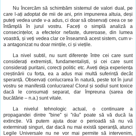
Nu încercăm să schimbăm sistemul de valori dual, pe
care l-ați adoptat de mii de ani, prin impunerea altuia, deși
puteți vedea unde v-a adus, ci doar să observați ceea ce se
întâmplă în jurul vostru. Faceți o simplă analiză a
consecințelor, a efectelor nefaste, dureroase, din lumea
voastră, și veți vedea clar ce înseamnă acest sistem, cum v-
a antagonizat nu doar mințile, ci și viețile.
La nivel subtil, nu sunt diferențe între cei care sunt
considerați extremiști, fundamentaliști, și cei care sunt
considerați puritani, corecți politic etc. Aveți deja experiența
creștinării cu forța, ea a adus mai multă suferință decât
speranță. Observați conlucrarea în natură, peste tot în jurul
vostru se manifestă conlucrarea! Clorul și sodiul sunt toxice
dacă le consumați separat, dar împreuna (sarea de
bucătărie – n.a.) sunt vitale.
La nivelul tehnologic actual, o continuare a
propagandei dintre ”bine” și ”rău” poate să vă ducă la
extincție. Vă putem ajuta doar o perioadă să nu vă
exterminați singuri, dar dacă nu mai există speranță, atunci
Legile Universale nu ne vor mai permite să intervenim,