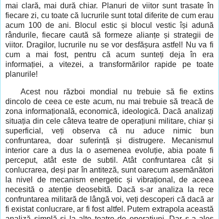
mai clară, mai dură chiar. Planuri de viitor sunt trasate în
fiecare zi, cu toate că lucrurile sunt total diferite de cum erau
acum 100 de ani. Blocul estic și blocul vestic își adună
rândurile, fiecare caută să formeze alianțe și strategii de
viitor. Dragilor, lucrurile nu se vor desfășura astfel! Nu va fi
cum a mai fost, pentru că acum sunteți deja în era
informației, a vitezei, a transformărilor rapide pe toate
planurile!
Acest nou război mondial nu trebuie să fie extins
dincolo de ceea ce este acum, nu mai trebuie să treacă de
zona informațională, economică, ideologică. Dacă analizați
situația din cele câteva teatre de operațiuni militare, chiar și
superficial, veți observa că nu aduce nimic bun
confruntarea, doar suferință și distrugere. Mecanismul
interior care a dus la o asemenea evoluție, abia poate fi
perceput, atât este de subtil. Atât confruntarea cât și
conlucrarea, deși par în antiteză, sunt oarecum asemănători
la nivel de mecanism energetic și vibrațional, de aceea
necesită o atenție deosebită. Dacă s-ar analiza la rece
confruntarea militară de lângă voi, veți descoperi că dacă ar
fi existat conlucrare, ar fi fost altfel. Putem extrapola această
analiză simplă și la alte teatre de operațiuni. Dar s-a ales