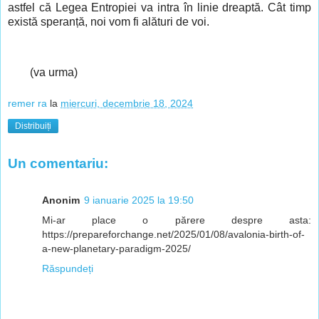
astfel că Legea Entropiei va intra în linie dreaptă. Cât timp
există speranță, noi vom fi alături de voi.
(va urma)
remer ra
la
miercuri, decembrie 18, 2024
Distribuiți
Un comentariu:
Anonim
9 ianuarie 2025 la 19:50
Mi-ar place o părere despre asta:
https://prepareforchange.net/2025/01/08/avalonia-birth-of-
a-new-planetary-paradigm-2025/
Răspundeți