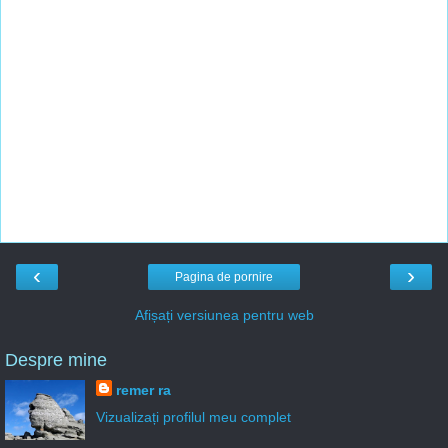
‹
›
Pagina de pornire
Afișați versiunea pentru web
Despre mine
remer ra
Vizualizați profilul meu complet