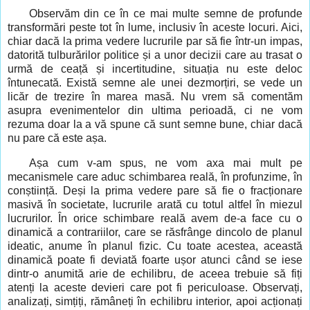
Observăm din ce în ce mai multe semne de profunde
transformări peste tot în lume, inclusiv în aceste locuri. Aici,
chiar dacă la prima vedere lucrurile par să fie într-un impas,
datorită tulburărilor politice și a unor decizii care au trasat o
urmă de ceață și incertitudine, situația nu este deloc
întunecată. Există semne ale unei dezmorțiri, se vede un
licăr de trezire în marea masă. Nu vrem să comentăm
asupra evenimentelor din ultima perioadă, ci ne vom
rezuma doar la a vă spune că sunt semne bune, chiar dacă
nu pare că este așa.
Așa cum v-am spus, ne vom axa mai mult pe
mecanismele care aduc schimbarea reală, în profunzime, în
conștiință. Deși la prima vedere pare să fie o fracționare
masivă în societate, lucrurile arată cu totul altfel în miezul
lucrurilor. În orice schimbare reală avem de-a face cu o
dinamică a contrariilor, care se răsfrânge dincolo de planul
ideatic, anume în planul fizic. Cu toate acestea, această
dinamică poate fi deviată foarte ușor atunci când se iese
dintr-o anumită arie de echilibru, de aceea trebuie să fiți
atenți la aceste devieri care pot fi periculoase. Observați,
analizați, simțiți, rămâneți în echilibru interior, apoi acționați