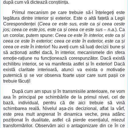
după cum vă dictează conștiința.
Primul mecanism pe care trebuie să-l înțelegeți este
legătura dintre interior și exterior. Este o altă fațetă a Legii
Corespondenței (
Ceea ce este sus, este ca și ceea ceste
jos; ceea ce este jos, este ca și ceea ce este sus – n.a.
). Ca
un corolar, putem spune:
Ceea ce este în interior, este ca și
ceea ce este în exterior; ceea ce este în exterior, este ca și
ceea ce este în interior
!
Nu aveți cum să luați decizii bune și
să acționați astfel dacă, în interior, mecanismele din sfera
emoție-rațiune nu funcționează corespunzător. Dacă există
echilibru interior, se va manifesta astfel și în exterior! Dacă
există claritate interioară, atunci va exista o motivație
puternică și se vor observa foarte ușor care sunt pașii ce
trebuie făcuți!
După cum am spus și în transmisiile anterioare, ne vom
axa în principal pe schimbările de la primul nivel, cel de
bază, individual, pentru că de aici trebuie să vină
schimbarea reală. Nivelul așa-zis decizional, aflat la vârf,
este prea mult angrenat în dinamica veche, prea adânc
poziționat în dualitate, astfel că pierde esențialul, miezul
transformărilor. Observăm aici o antagonizare din ce în ce