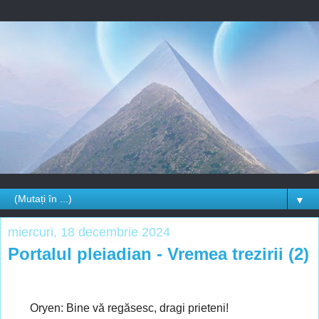
▼
miercuri, 18 decembrie 2024
Portalul pleiadian - Vremea trezirii (2)
Oryen: Bine vă regăsesc, dragi prieteni!