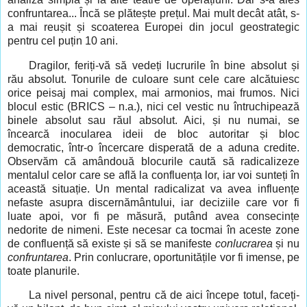
confruntarea... Încă se plătește prețul. Mai mult decât atât, s-
a mai reușit și scoaterea Europei din jocul geostrategic
pentru cel puțin 10 ani.
Dragilor, feriți-vă să vedeți lucrurile în bine absolut și
rău absolut. Tonurile de culoare sunt cele care alcătuiesc
orice peisaj mai complex, mai armonios, mai frumos. Nici
blocul estic (
BRICS
– n.a.), nici cel vestic nu întruchipează
binele absolut sau răul absolut. Aici, și nu numai, se
încearcă inocularea ideii de bloc autoritar și bloc
democratic, într-o încercare disperată de a aduna credite.
Observăm că amândouă blocurile caută să radicalizeze
mentalul celor care se află la confluența lor, iar voi sunteți în
această situație. Un mental radicalizat va avea influențe
nefaste asupra discernământului, iar deciziile care vor fi
luate apoi, vor fi pe măsură, putând avea consecințe
nedorite de nimeni. Este necesar ca tocmai în aceste zone
de confluență să existe și să se manifeste
conlucrarea
și nu
confruntarea
. Prin conlucrare, oportunitățile vor fi imense, pe
toate planurile.
La nivel personal, pentru că de aici începe totul, faceți-